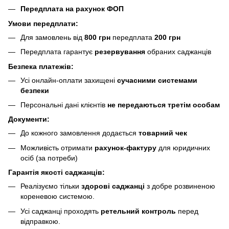
Передплата на рахунок ФОП
Умови передплати:
Для замовлень від
800 грн
передплата
200 грн
Передплата гарантує
резервування
обраних саджанців
Безпека платежів:
Усі онлайн-оплати захищені
сучасними системами
безпеки
Персональні дані клієнтів
не передаються третім особам
Документи:
До кожного замовлення додається
товарний чек
Можливість отримати
рахунок-фактуру
для юридичних
осіб (за потреби)
Гарантія якості саджанців:
Реалізуємо тільки
здорові саджанці
з добре розвиненою
кореневою системою.
Усі саджанці проходять
ретельний контроль
перед
відправкою.