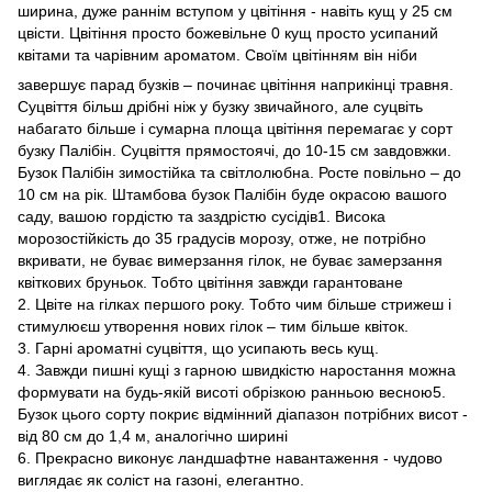
ширина, дуже раннім вступом у цвітіння - навіть кущ у 25 см
цвісти. Цвітіння просто божевільне 0 кущ просто усипаний
квітами та чарівним ароматом. Своїм цвітінням він ніби
завершує парад бузків – починає цвітіння наприкінці травня.
Суцвіття більш дрібні ніж у бузку звичайного, але суцвіть
набагато більше і сумарна площа цвітіння перемагає у сорт
бузку Палібін. Суцвіття прямостоячі, до 10-15 см завдовжки.
Бузок Палібін зимостійка та світлолюбна. Росте повільно – до
10 см на рік. Штамбова бузок Палібін буде окрасою вашого
саду, вашою гордістю та заздрістю сусідів1. Висока
морозостійкість до 35 градусів морозу, отже, не потрібно
вкривати, не буває вимерзання гілок, не буває замерзання
квіткових бруньок. Тобто цвітіння завжди гарантоване
2. Цвіте на гілках першого року. Тобто чим більше стрижеш і
стимулюєш утворення нових гілок – тим більше квіток.
3. Гарні ароматні суцвіття, що усипають весь кущ.
4. Завжди пишні кущі з гарною швидкістю наростання можна
формувати на будь-якій висоті обрізкою ранньою весною5.
Бузок цього сорту покриє відмінний діапазон потрібних висот -
від 80 см до 1,4 м, аналогічно ширині
6. Прекрасно виконує ландшафтне навантаження - чудово
виглядає як соліст на газоні, елегантно.