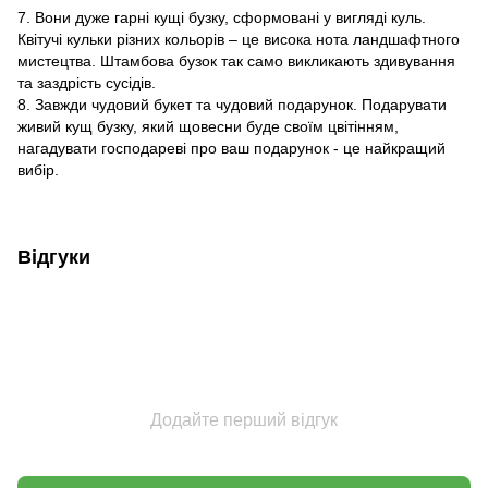
7. Вони дуже гарні кущі бузку, сформовані у вигляді куль.
Квітучі кульки різних кольорів – це висока нота ландшафтного
мистецтва. Штамбова бузок так само викликають здивування
та заздрість сусідів.
8. Завжди чудовий букет та чудовий подарунок. Подарувати
живий кущ бузку, який щовесни буде своїм цвітінням,
нагадувати господареві про ваш подарунок - це найкращий
вибір.
Відгуки
Додайте перший відгук