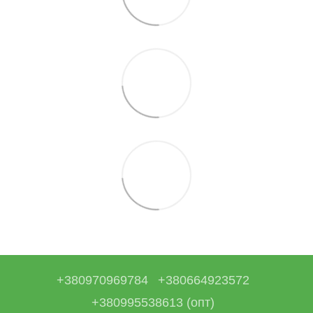
+380970969784
+380664923572
+380995538613 (опт)