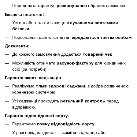
Передплата гарантує
резервування
обраних саджанців
Безпека платежів:
Усі онлайн-оплати захищені
сучасними системами
безпеки
Персональні дані клієнтів
не передаються третім особам
Документи:
До кожного замовлення додається
товарний чек
Можливість отримати
рахунок-фактуру
для юридичних
осіб (за потреби)
Гарантія якості саджанців:
Реалізуємо тільки
здорові саджанці
з добре розвиненою
кореневою системою.
Усі саджанці проходять
ретельний контроль
перед
відправкою.
Гарантія відповідності сорту:
Гарантуємо
повну відповідність сорту
.
У разі невідповідності —
заміна
саджанця або