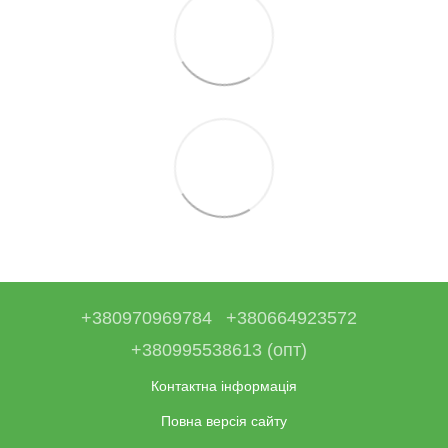
+380970969784
+380664923572
+380995538613 (опт)
Контактна інформація
Повна версія сайту