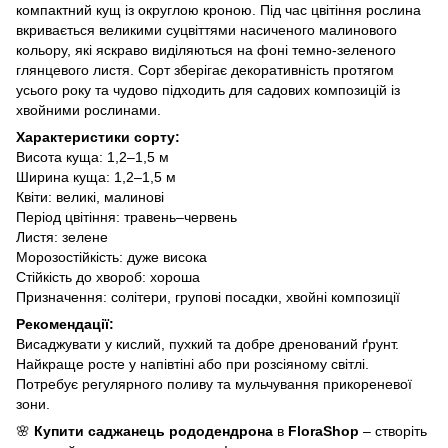
компактний кущ із округлою кроною. Під час цвітіння рослина
вкривається великими суцвіттями насиченого малинового
кольору, які яскраво виділяються на фоні темно-зеленого
глянцевого листя. Сорт зберігає декоративність протягом
усього року та чудово підходить для садових композицій із
хвойними рослинами.
Характеристики сорту:
Висота куща: 1,2–1,5 м
Ширина куща: 1,2–1,5 м
Квіти: великі, малинові
Період цвітіння: травень–червень
Листя: зелене
Морозостійкість: дуже висока
Стійкість до хвороб: хороша
Призначення: солітери, групові посадки, хвойні композиції
Рекомендації:
Висаджувати у кислий, пухкий та добре дренований ґрунт.
Найкраще росте у напівтіні або при розсіяному світлі.
Потребує регулярного поливу та мульчування прикореневої
зони.
🌸
Купити саджанець рододендрона
в
FloraShop
– створіть