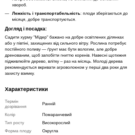
хвороб.
Лежкість і транспортабельність
: плоди зберігаються до
місяця, добре транспортуються.
Догляд і посадка:
Садити хурму "Мідер" бажано на добре освітлених ділянках
або у півтіні, захищених від сильного вітру. Рослина потребує
постійного поливу — ґрунт має бути вологим, але добре
дренованим, щоб запобігти гниттю коренів. Навесні щотижня
підживлюйте дерево, влітку – раз на місяць. Молоді дерева
рекомендується вкривати агроволокном у перші два роки для
захисту взимку.
Характеристики
Термін
Ранній
дозрівання
Колір
Помаранчевий
Тип росту
Високорослий
Форма плоду
Округла