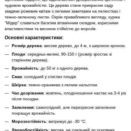
чудовою врожайністю. Це дерево стане прикрасою саду
завдяки рожевим квітам з легкими завитками на пелюстках і
темно-зеленому листю. Окрім привабливого вигляду, хурма
"Мідер" славиться багатим вітамінним складом, корисними
властивостями та високою стійкістю до морозів.
Основні характеристики:
Розмір дерева
: високе дерево, до 4 м, з широкою кроною.
Плоди
: середньо-великі, 90-150 г (розмір зростає зі
старінням дерева).
Врожайність
: до 50 кг з одного дерева.
Смак
: солодший у стиглих плодів.
Шкірка
: темно-оранжева з легким нальотом.
Час дозрівання
: жовтень, плодоношення настає на 3-4 рік
після посадки.
Запилення
: самоплідний, але перехресне запилення
покращує врожайність.
Морозостійкість
: витримує до -30 °C.
Хворобостійкість
: висока, не схильний до основних