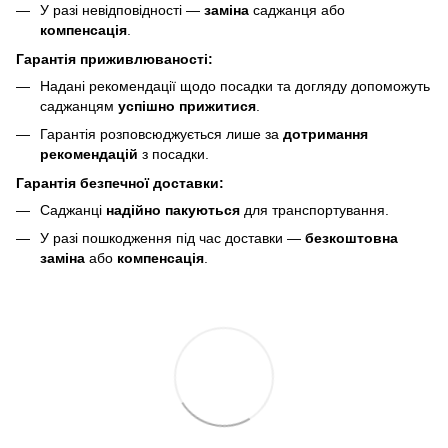
У разі невідповідності —
заміна
саджанця або
компенсація
.
Гарантія приживлюваності:
Надані рекомендації щодо посадки та догляду допоможуть
саджанцям
успішно прижитися
.
Гарантія розповсюджується лише за
дотримання
рекомендацій
з посадки.
Гарантія безпечної доставки:
Саджанці
надійно пакуються
для транспортування.
У разі пошкодження під час доставки —
безкоштовна
заміна
або
компенсація
.