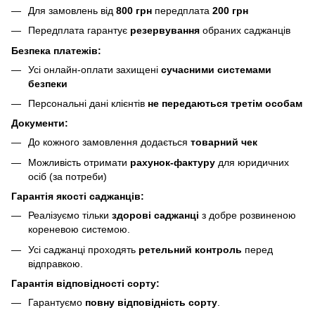
Для замовлень від
800 грн
передплата
200 грн
Передплата гарантує
резервування
обраних саджанців
Безпека платежів:
Усі онлайн-оплати захищені
сучасними системами
безпеки
Персональні дані клієнтів
не передаються третім особам
Документи:
До кожного замовлення додається
товарний чек
Можливість отримати
рахунок-фактуру
для юридичних
осіб (за потреби)
Гарантія якості саджанців:
Реалізуємо тільки
здорові саджанці
з добре розвиненою
кореневою системою.
Усі саджанці проходять
ретельний контроль
перед
відправкою.
Гарантія відповідності сорту:
Гарантуємо
повну відповідність сорту
.