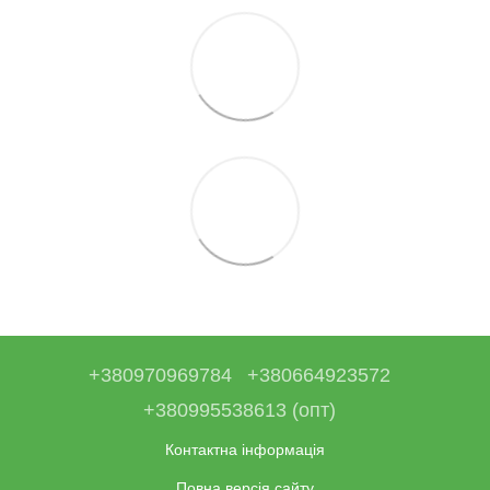
+380970969784
+380664923572
+380995538613 (опт)
Контактна інформація
Повна версія сайту