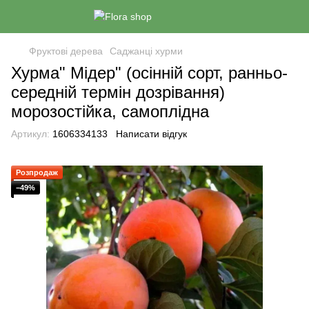
Фруктові дерева
Саджанці хурми
Хурма" Мідер" (осінній сорт, ранньо-
середній термін дозрівання)
морозостійка, самоплідна
Артикул:
1606334133
Написати відгук
Розпродаж
−49%