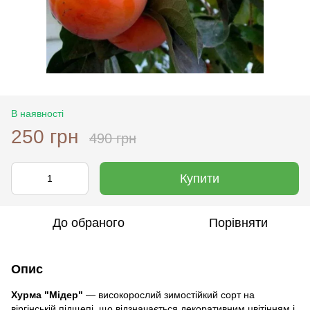
В наявності
250 грн
490 грн
Купити
До обраного
Порівняти
Опис
Хурма "Мідер"
— високорослий зимостійкий сорт на
віргінській підщепі, що відзначається декоративним цвітінням і