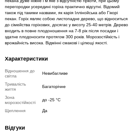
пекана дуже ніжне і м’яке з відсутністю гіркоти, при цьому
перегородки усередині горіха практично відсутні. Відомий
також під такими назвами, як карія Іллінойська або Гікорі
пекан. Горіх являє собою листопадне дерево, що відноситься
до сімейства горіхових, досягає у висоту 25-40 метрів. Дерево
входить в повне плодоношення на 7-8 рік після посадки і
здатне плодоносити протягом 300 років. Морозостійкість і
врожайність висока. Відмінні смакові і цілющі якості.
Характеристики
Відношення до
Невибагливе
світла
Тривалість
Багаторічне
життя
Зона
до -25 °C
морозостійкості
Щеплення
Да
Відгуки