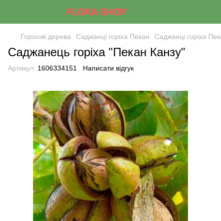
Горіхові дерева
Саджанці горіха Пекан
Саджанці горіха Пек
Саджанець горіха "Пекан Канзу"
Артикул:
1606334151
Написати відгук