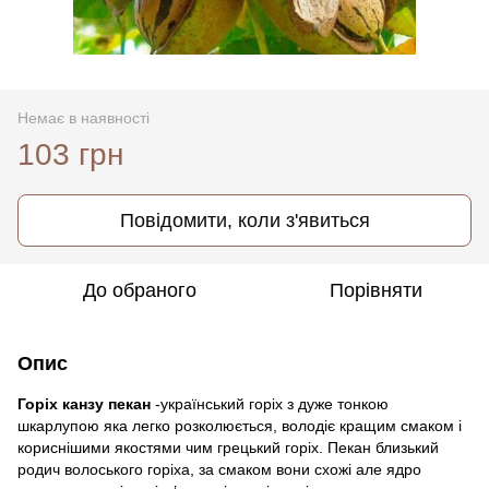
Немає в наявності
103 грн
Повідомити, коли з'явиться
До обраного
Порівняти
Опис
Горіх канзу пекан
-український горіх з дуже тонкою
шкарлупою яка легко розколюється, володіє кращим смаком і
кориснішими якостями чим грецький горіх. Пекан близький
родич волоського горіха, за смаком вони схожі але ядро