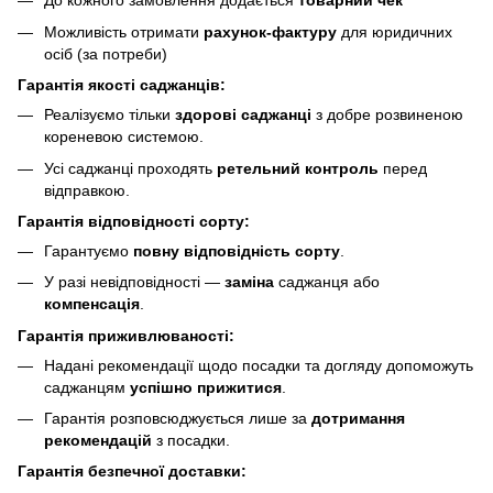
До кожного замовлення додається
товарний чек
Можливість отримати
рахунок-фактуру
для юридичних
осіб (за потреби)
Гарантія якості саджанців:
Реалізуємо тільки
здорові саджанці
з добре розвиненою
кореневою системою.
Усі саджанці проходять
ретельний контроль
перед
відправкою.
Гарантія відповідності сорту:
Гарантуємо
повну відповідність сорту
.
У разі невідповідності —
заміна
саджанця або
компенсація
.
Гарантія приживлюваності:
Надані рекомендації щодо посадки та догляду допоможуть
саджанцям
успішно прижитися
.
Гарантія розповсюджується лише за
дотримання
рекомендацій
з посадки.
Гарантія безпечної доставки: