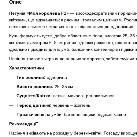
Опис
Петунія «Моя королева F1»
— високодекоративний гібридний 
квітками, що відзначається рясним і тривалим цвітінням. Росли
великою кількістю яскравих квіток і відноситься до однорічних.
Кущі формують густе, добре облистнене гілля, висотою 25–35
квітками діаметром 6–8 см різних відтінків рожевого, фіолетовог
ідеально підходить для клумб, балконних контейнерів і підвісн
Цвітіння триває з червня до перших заморозків, забезпечуючи 
Характеристики
Тип рослини:
однорічна
Висота рослини:
25–35 см
Суцвіття/Квітки:
великі, махрові, різнокольорові
Період цвітіння:
червень – жовтень
Призначення:
клумби, балконні ящики, підвісні кашпо
Рекомендації
Насіння висівають на розсаду у березні–квітні. Розсаду вирощ