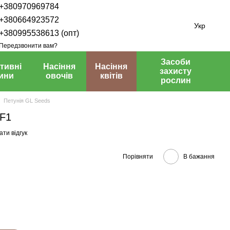
+380970969784
+380664923572
Укр
+380995538613 (опт)
Передзвонити вам?
Засоби
тивні
Насіння
Насіння
захисту
ини
овочів
квітів
рослин
Петунія GL Seeds
 F1
ти відгук
Порівняти
В бажання