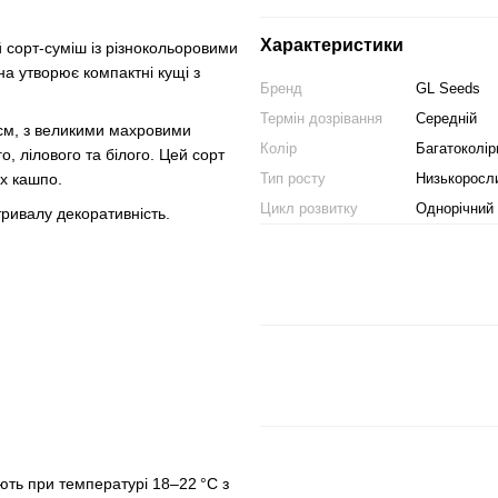
Характеристики
сорт-суміш із різнокольоровими
на утворює компактні кущі з
Бренд
GL Seeds
Термін дозрівання
Середній
 см, з великими махровими
Колір
Багатоколір
о, лілового та білого. Цей сорт
Тип росту
Низькоросл
их кашпо.
Цикл розвитку
Однорічний
тривалу декоративність.
ують при температурі 18–22 °C з