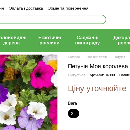
зин
Оплата і доставка
Обмін та повернення
й договір (оферта)
олоновидні
Екзотичні
Саджанці
Декора
дерева
рослини
винограду
росл
Головна
Насіння квітів
Петунія
Петунія Моя королева
Очікується
Артикул: 04089
Написа
Ціну уточнюйте
Вага
2 г