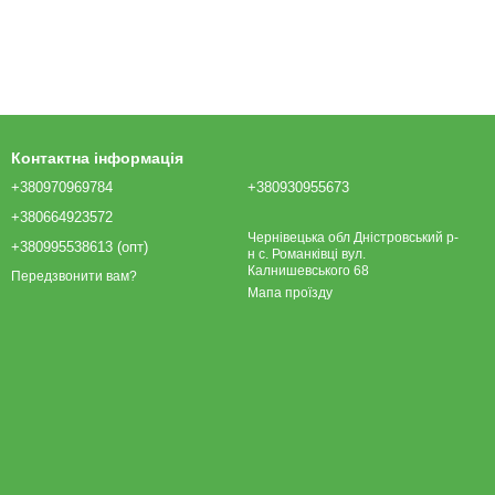
Контактна інформація
+380970969784
+380930955673
+380664923572
Чернівецька обл Дністровський р-
+380995538613 (опт)
н с. Романківці вул.
Калнишевського 68
Передзвонити вам?
Мапа проїзду