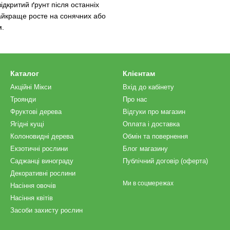
дкритий ґрунт після останніх
Найкраще росте на сонячних або
м.
Каталог
Клієнтам
Акційні Мікси
Вхід до кабінету
Троянди
Про нас
Фруктові дерева
Відгуки про магазин
Ягідні кущі
Оплата і доставка
Колоновидні дерева
Обмін та повернення
Екзотичні рослини
Блог магазину
Саджанці винограду
Публічний договір (оферта)
Декоративні рослини
Ми в соцмережах
Насіння овочів
Насіння квітів
Засоби захисту рослин