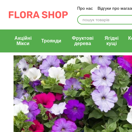
Перейти до основного контенту
Про нас
Відгуки про мага
Блог магазину
Публічни
Акційні
Фруктові
Ягідні
К
Троянди
Мікси
дерева
кущі