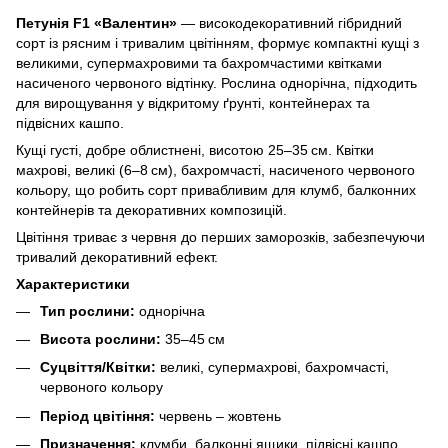
Петунія F1 «Валентин»
— високодекоративний гібридний
сорт із рясним і тривалим цвітінням, формує компактні кущі з
великими, супермахровими та бахромчастими квітками
насиченого червоного відтінку. Рослина однорічна, підходить
для вирощування у відкритому ґрунті, контейнерах та
підвісних кашпо.
Кущі густі, добре облистнені, висотою 25–35 см. Квітки
махрові, великі (6–8 см), бахромчасті, насиченого червоного
кольору, що робить сорт привабливим для клумб, балконних
контейнерів та декоративних композицій.
Цвітіння триває з червня до перших заморозків, забезпечуючи
тривалий декоративний ефект.
Характеристики
Тип рослини:
однорічна
Висота рослини:
35–45 см
Суцвіття/Квітки:
великі, супермахрові, бахромчасті,
червоного кольору
Період цвітіння:
червень – жовтень
Призначення:
клумби, балконні ящики, підвісні кашпо