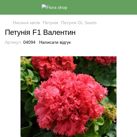
Насіння квітів
Петунія
Петунія GL Seeds
Петунія F1 Валентин
Артикул:
04094
Написати відгук