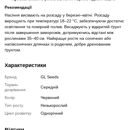
Рекомендації
Насіння висівають на розсаду у березні–квітні. Розсаду
вирощують при температурі 18–22 °C, забезпечуючи достатнє
освітлення та помірний полив. Висаджують у відкритий ґрунт
після завершення заморозків, дотримуючись відстані між
рослинами 35–40 см. Найкраще росте на сонячних або
напівсонячних ділянках із родючим, добре дренованим
ґрунтом.
Характеристики
Бренд
GL Seeds
Термін
Середній
дозрівання
Колір
Червоний
Тип росту
Низькорослий
Цикл розвитку
Однорічний
Відгуки