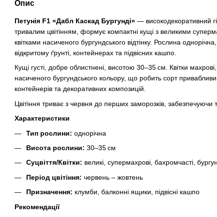
Опис
Петунія F1 «Дабл Каскад Бургунді»
— високодекоративний гі
тривалим цвітінням, формує компактні кущі з великими супер
квітками насиченого бургундського відтінку. Рослина однорічна
відкритому ґрунті, контейнерах та підвісних кашпо.
Кущі густі, добре облистнені, висотою 30–35 см. Квітки махрові,
насиченого бургундського кольору, що робить сорт приваблив
контейнерів та декоративних композицій.
Цвітіння триває з червня до перших заморозків, забезпечуючи
Характеристики
Тип рослини:
однорічна
Висота рослини:
30–35 см
Суцвіття/Квітки:
великі, супермахрові, бахромчасті, бургу
Період цвітіння:
червень – жовтень
Призначення:
клумби, балконні ящики, підвісні кашпо
Рекомендації