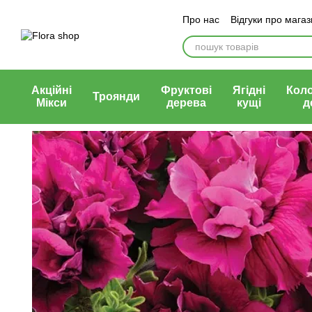
Перейти до основного контенту
Про нас
Відгуки про мага
Блог магазину
Публічни
Акційні
Фруктові
Ягідні
Кол
Троянди
Мікси
дерева
кущі
д