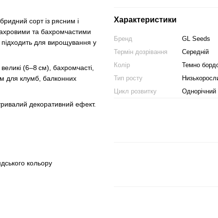
Характеристики
бридний сорт із рясним і
махровими та бахромчастими
Бренд
GL Seeds
, підходить для вирощування у
Термін дозрівання
Середній
Колір
Темно борд
 великі (6–8 см), бахромчасті,
Тип росту
Низькоросл
им для клумб, балконних
Цикл розвитку
Однорічний
 тривалий декоративний ефект.
ндського кольору