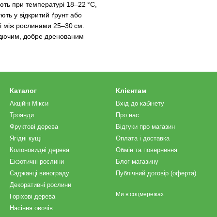
ують при температурі 18–22 °C,
ють у відкритий ґрунт або
і між рослинами 25–30 см.
родючим, добре дренованим
Каталог
Клієнтам
Акційні Мікси
Вхід до кабінету
Троянди
Про нас
Фруктові дерева
Відгуки про магазин
Ягідні кущі
Оплата і доставка
Колоновидні дерева
Обмін та повернення
Екзотичні рослини
Блог магазину
Саджанці винограду
Публічний договір (оферта)
Декоративні рослини
Ми в соцмережах
Горіхові дерева
Насіння овочів