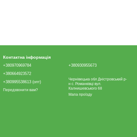
Контактна інформація
+380970969784
+380930955673
+380664923572
Чернівецька обл Дністровський р-
+380995538613 (опт)
н с. Романківці вул.
Калнишевського 68
Передзвонити вам?
Мапа проїзду