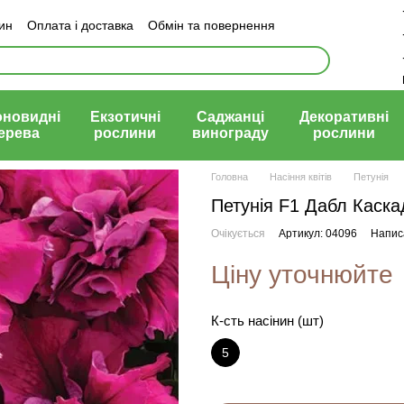
зин
Оплата і доставка
Обмін та повернення
й договір (оферта)
оновидні
Екзотичні
Саджанці
Декоративні
ерева
рослини
винограду
рослини
Головна
Насіння квітів
Петунія
Петунія F1 Дабл Каска
Очікується
Артикул: 04096
Написа
Ціну уточнюйте
К-сть насінин (шт)
5