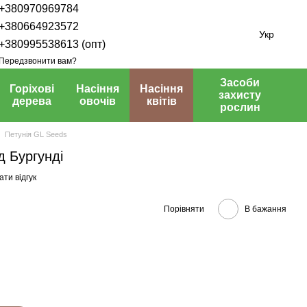
+380970969784
+380664923572
Укр
+380995538613 (опт)
Передзвонити вам?
Засоби
Горіхові
Насіння
Насіння
захисту
дерева
овочів
квітів
рослин
Петунія GL Seeds
д Бургунді
ти відгук
Порівняти
В бажання