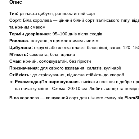
Опис
Тип:
ріпчаста цибуля, ранньостиглий сорт
Сорт:
Біла королева — цінний білий сорт італійського типу, ві
та ніжним смаком
Термін дозрівання:
95–100 днів після сходів
Рослина:
потужна, з прямостоячим листям
Цибулини:
округлі або злегка пласкі, білосніжні, вагою 120–150
М’якоть:
соковита, біла, щільна
Смак:
ніжний, солодкуватий, без гіркоти
Призначення:
для свіжого вживання, салатів, кулінарії
Стійкість:
до стрілкування, відносна стійкість до хвороб
🔹
Рекомендації з вирощування:
висівати насіння в добре пр
— на початку квітня. Схема: 20×10 см. Любить сонце та помірн
Біла
королева — вишуканий сорт для ніжного смаку від
FloraS