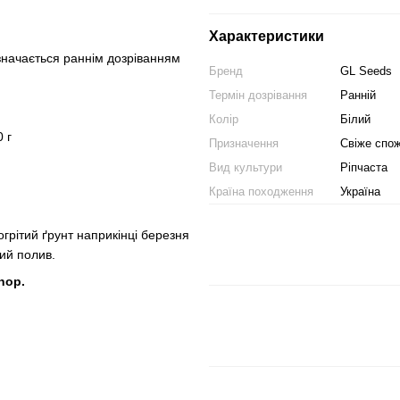
Характеристики
дзначається раннім дозріванням
Бренд
GL Seeds
Термін дозрівання
Ранній
Колір
Білий
 г
Призначення
Свіже спо
Вид культури
Ріпчаста
Країна походження
Україна
огрітий ґрунт наприкінці березня
ий полив.
hop.