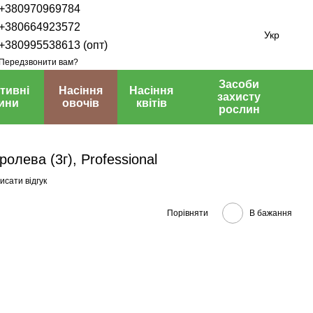
+380970969784
+380664923572
Укр
+380995538613 (опт)
Передзвонити вам?
Засоби
тивні
Насіння
Насіння
захисту
ини
овочів
квітів
рослин
ролева (3г), Professional
исати відгук
Порівняти
В бажання