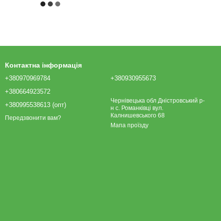
Контактна інформація
+380970969784
+380930955673
+380664923572
Чернівецька обл Дністровський р-
+380995538613 (опт)
н с. Романківці вул.
Калнишевського 68
Передзвонити вам?
Мапа проїзду