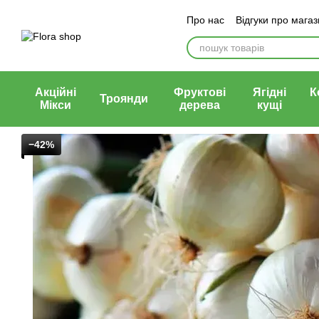
Перейти до основного контенту
Про нас
Відгуки про мага
Блог магазину
Публічни
Акційні
Фруктові
Ягідні
К
Троянди
Мікси
дерева
кущі
−42%