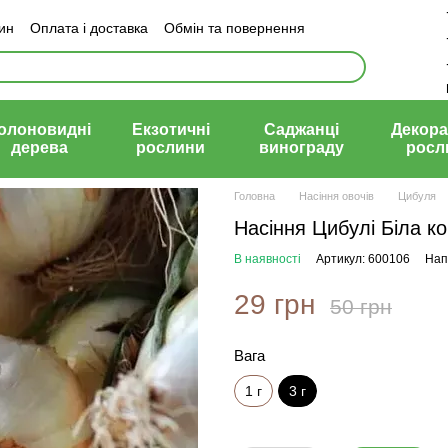
зин
Оплата і доставка
Обмін та повернення
й договір (оферта)
олоновидні
Екзотичні
Саджанці
Декора
дерева
рослини
винограду
росл
Головна
Насіння овочів
Цибуля
Насіння Цибулі Біла ко
В наявності
Артикул: 600106
Нап
29 грн
50 грн
Вага
1 г
3 г