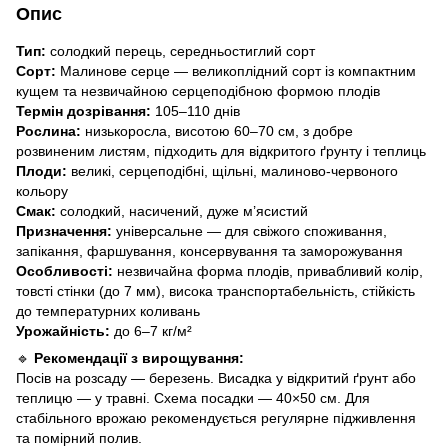
Опис
Тип:
солодкий перець, середньостиглий сорт
Сорт:
Малинове серце — великоплідний сорт із компактним
кущем та незвичайною серцеподібною формою плодів
Термін дозрівання:
105–110 днів
Рослина:
низькоросла, висотою 60–70 см, з добре
розвиненим листям, підходить для відкритого ґрунту і теплиць
Плоди:
великі, серцеподібні, щільні, малиново-червоного
кольору
Смак:
солодкий, насичений, дуже м’ясистий
Призначення:
універсальне — для свіжого споживання,
запікання, фаршування, консервування та заморожування
Особливості:
незвичайна форма плодів, привабливий колір,
товсті стінки (до 7 мм), висока транспортабельність, стійкість
до температурних коливань
Урожайність:
до 6–7 кг/м²
🔹
Рекомендації з вирощування:
Посів на розсаду — березень. Висадка у відкритий ґрунт або
теплицю — у травні. Схема посадки — 40×50 см. Для
стабільного врожаю рекомендується регулярне підживлення
та помірний полив.