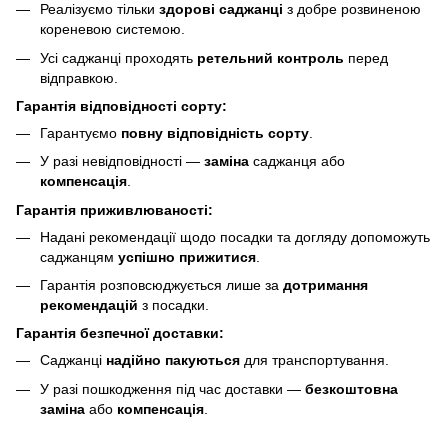
Реалізуємо тільки
здорові саджанці
з добре розвиненою
кореневою системою.
Усі саджанці проходять
ретельний контроль
перед
відправкою.
Гарантія відповідності сорту:
Гарантуємо
повну відповідність сорту
.
У разі невідповідності —
заміна
саджанця або
компенсація
.
Гарантія приживлюваності:
Надані рекомендації щодо посадки та догляду допоможуть
саджанцям
успішно прижитися
.
Гарантія розповсюджується лише за
дотримання
рекомендацій
з посадки.
Гарантія безпечної доставки:
Саджанці
надійно пакуються
для транспортування.
У разі пошкодження під час доставки —
безкоштовна
заміна
або
компенсація
.