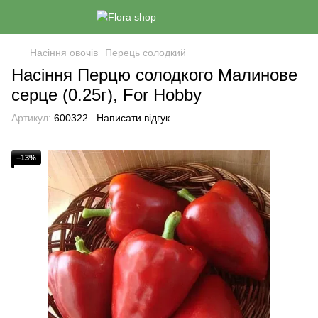
Насіння овочів
Перець солодкий
Насіння Перцю солодкого Малинове
серце (0.25г), For Hobby
Артикул:
600322
Написати відгук
−13%