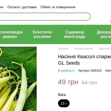
зин
Оплата і доставка
Обмін та повернення
й договір (оферта)
олоновидні
Екзотичні
Саджанці
Декора
дерева
рослини
винограду
росл
Головна
Насіння овочів
Квасоля 
Насіння Квасолі спарже
GL Seeds
В наявності
Артикул: 600323
Нап
49 грн
54 грн
Вага
15 г