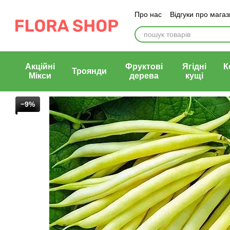
Перейти до основного контенту
Про нас
Відгуки про мага
Блог магазину
Публічни
Акційні
Фруктові
Ягідні
К
Троянди
Мікси
дерева
кущі
−9%