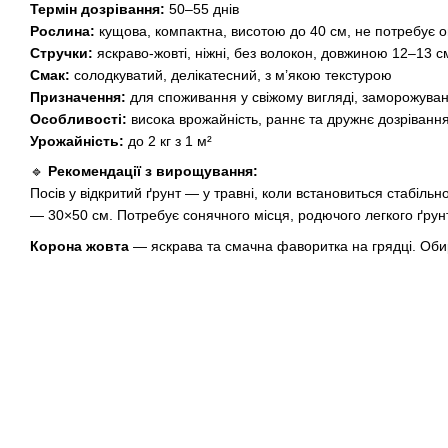
Термін дозрівання:
50–55 днів
Рослина:
кущова, компактна, висотою до 40 см, не потребує 
Стручки:
яскраво-жовті, ніжні, без волокон, довжиною 12–13 с
Смак:
солодкуватий, делікатесний, з м’якою текстурою
Призначення:
для споживання у свіжому вигляді, заморожуванн
Особливості:
висока врожайність, раннє та дружнє дозрівання,
Урожайність:
до 2 кг з 1 м²
🔹
Рекомендації з вирощування:
Посів у відкритий ґрунт — у травні, коли встановиться стабіль
— 30×50 см. Потребує сонячного місця, родючого легкого ґрунт
Корона жовта
— яскрава та смачна фаворитка на грядці. Об