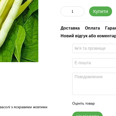
Купити
Доставка
Оплата
Гара
Новий відгук або комента
Оцініть товар
васолі з яскравими жовтими