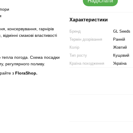
Надіслати
опори
м
Характеристики
я, консервування, гарнірів
Бренд
GL Seeds
 відмінні смакові властивості
Термін дозрівання
Ранній
Колір
Жовтий
Тип росту
Кущовий
но тепла погода. Схема посадки
Країна походження
Україна
у, регулярного поливу.
ирайте з
FloraShop.