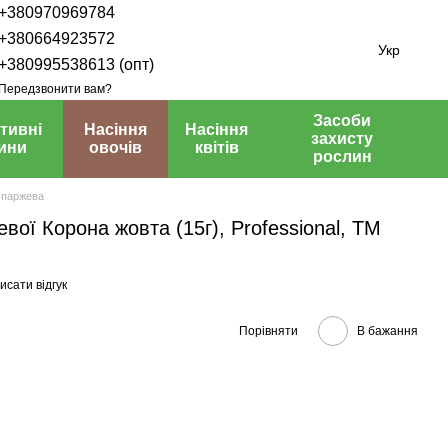
+380970969784
+380664923572
Укр
+380995538613 (опт)
Передзвонити вам?
Засоби
тивні
Насіння
Насіння
захисту
ини
овочів
квітів
рослин
спаржева
вої Корона жовта (15г), Professional, TM
исати відгук
Порівняти
В бажання