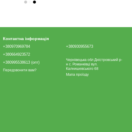
Контактна інформація
+380970969784
+380930955673
+380664923572
Чернівецька обл Дністровський р-
+380995538613 (опт)
н с. Романківці вул.
Калнишевського 68
Передзвонити вам?
Мапа проїзду