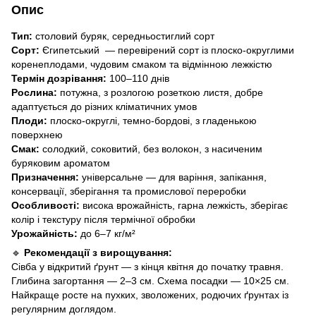
Опис
Тип:
столовий буряк, середньостиглий сорт
Сорт:
Єгипетський — перевірений сорт із плоско-округлими
коренеплодами, чудовим смаком та відмінною лежкістю
Термін дозрівання:
100–110 днів
Рослина:
потужна, з розлогою розеткою листя, добре
адаптується до різних кліматичних умов
Плоди:
плоско-округлі, темно-бордові, з гладенькою
поверхнею
Смак:
солодкий, соковитий, без волокон, з насиченим
буряковим ароматом
Призначення:
універсальне — для варіння, запікання,
консервації, зберігання та промислової переробки
Особливості:
висока врожайність, гарна лежкість, зберігає
колір і текстуру після термічної обробки
Урожайність:
до 6–7 кг/м²
🔹
Рекомендації з вирощування:
Сівба у відкритий ґрунт — з кінця квітня до початку травня.
Глибина загортання — 2–3 см. Схема посадки — 10×25 см.
Найкраще росте на пухких, зволожених, родючих ґрунтах із
регулярним доглядом.