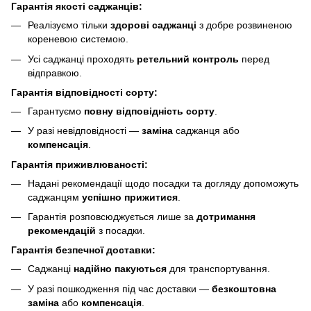
Гарантія якості саджанців:
Реалізуємо тільки
здорові саджанці
з добре розвиненою
кореневою системою.
Усі саджанці проходять
ретельний контроль
перед
відправкою.
Гарантія відповідності сорту:
Гарантуємо
повну відповідність сорту
.
У разі невідповідності —
заміна
саджанця або
компенсація
.
Гарантія приживлюваності:
Надані рекомендації щодо посадки та догляду допоможуть
саджанцям
успішно прижитися
.
Гарантія розповсюджується лише за
дотримання
рекомендацій
з посадки.
Гарантія безпечної доставки:
Саджанці
надійно пакуються
для транспортування.
У разі пошкодження під час доставки —
безкоштовна
заміна
або
компенсація
.