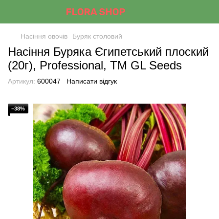
Насіння овочів
Буряк столовий
Насіння Буряка Єгипетський плоский
(20г), Professional, TM GL Seeds
Артикул:
600047
Написати відгук
−38%