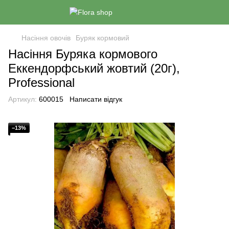
Насіння овочів
Буряк кормовий
Насіння Буряка кормового
Еккендорфський жовтий (20г),
Professional
Артикул:
600015
Написати відгук
−13%