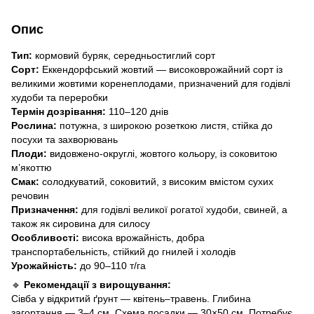
Опис
Тип:
кормовий буряк, середньостиглий сорт
Сорт:
Еккендорфський жовтий — високоврожайний сорт із
великими жовтими коренеплодами, призначений для годівлі
худоби та переробки
Термін дозрівання:
110–120 днів
Рослина:
потужна, з широкою розеткою листя, стійка до
посухи та захворювань
Плоди:
видовжено-округлі, жовтого кольору, із соковитою
м’якоттю
Смак:
солодкуватий, соковитий, з високим вмістом сухих
речовин
Призначення:
для годівлі великої рогатої худоби, свиней, а
також як сировина для силосу
Особливості:
висока врожайність, добра
транспортабельність, стійкий до гнилей і холодів
Урожайність:
до 90–110 т/га
🔹
Рекомендації з вирощування:
Сівба у відкритий ґрунт — квітень–травень. Глибина
загортання — 3–4 см. Схема посадки — 30×50 см. Потребує