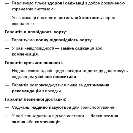
Реалізуємо тільки
здорові саджанці
з добре розвиненою
кореневою системою.
Усі саджанці проходять
ретельний контроль
перед
відправкою.
Гарантія відповідності сорту:
Гарантуємо
повну відповідність сорту
.
У разі невідповідності —
заміна
саджанця або
компенсація
.
Гарантія приживлюваності:
Надані рекомендації щодо посадки та догляду допоможуть
саджанцям
успішно прижитися
.
Гарантія розповсюджується лише за
дотримання
рекомендацій
з посадки.
Гарантія безпечної доставки:
Саджанці
надійно пакуються
для транспортування.
У разі пошкодження під час доставки —
безкоштовна
заміна
або
компенсація
.