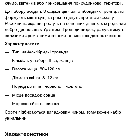
клумб, квітників або прикрашання прибудинкової території.
До набору входить 8 саджанців чайно-гібридних троянд, які
формують міцні кущі та рясно цвітуть протягом сезону.
Рослини найкраще ростуть на сонячних ділянках із родючим,
добре дренованим ґрунтом. Троянди щороку радуватимуть
великими ароматними квітами та високою декоративністю.
Характеристики:
Тип: чайно-гібридні троянди
Кількість у наборі: 8 саджанців
Висота куща: 80–120 см
Діаметр квітки: 8–12 см
Період цвітіння: червень – жовтень
Місце посадки: сонце
Морозостійкість: висока
Сорти підбираються випадковим чином, тому кожен набір
унікальний.
Характеристики