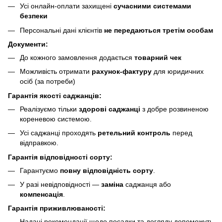
Усі онлайн-оплати захищені
сучасними системами
безпеки
Персональні дані клієнтів
не передаються третім особам
Документи:
До кожного замовлення додається
товарний чек
Можливість отримати
рахунок-фактуру
для юридичних
осіб (за потреби)
Гарантія якості саджанців:
Реалізуємо тільки
здорові саджанці
з добре розвиненою
кореневою системою.
Усі саджанці проходять
ретельний контроль
перед
відправкою.
Гарантія відповідності сорту:
Гарантуємо
повну відповідність сорту
.
У разі невідповідності —
заміна
саджанця або
компенсація
.
Гарантія приживлюваності:
Надані рекомендації щодо посадки та догляду допоможуть