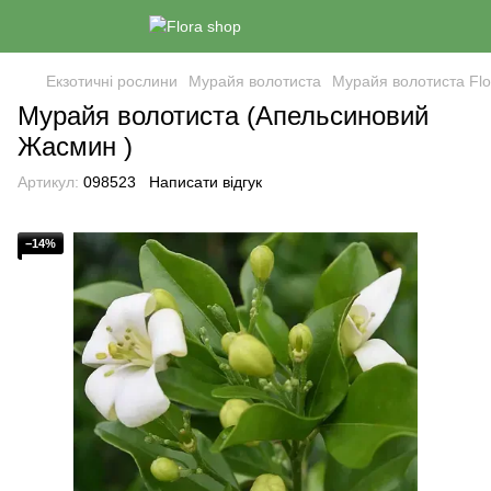
Екзотичні рослини
Мурайя волотиста
Мурайя волотиста Flo
Мурайя волотиста (Апельсиновий
Жасмин )
Артикул:
098523
Написати відгук
−14%