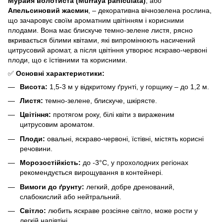
Мурайя волотиста (Murraya paniculata)
, або
Апельсиновий жасмин
, – декоративна вічнозелена рослина,
що зачаровує своїм ароматним цвітінням і корисними
плодами. Вона має блискуче темно-зелене листя, рясно
вкривається білими квітами, які випромінюють насичений
цитрусовий аромат, а після цвітіння утворює яскраво-червоні
плоди, що є їстівними та корисними.
✅
Основні характеристики:
Висота:
1,5-3 м у відкритому ґрунті, у горщику – до 1,2 м.
Листя:
темно-зелене, блискуче, шкірясте.
Цвітіння:
протягом року, білі квіти з вираженим
цитрусовим ароматом.
Плоди:
овальні, яскраво-червоні, їстівні, містять корисні
речовини.
Морозостійкість:
до -3°C, у прохолодних регіонах
рекомендується вирощування в контейнері.
Вимоги до ґрунту:
легкий, добре дренований,
слабокислий або нейтральний.
Світло:
любить яскраве розсіяне світло, може рости у
легкій напівтіні.