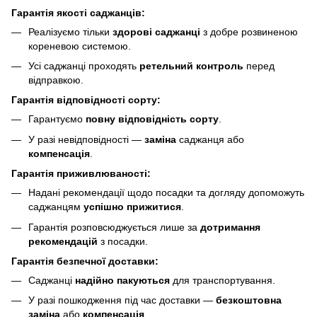
Гарантія якості саджанців:
Реалізуємо тільки
здорові саджанці
з добре розвиненою
кореневою системою.
Усі саджанці проходять
ретельний контроль
перед
відправкою.
Гарантія відповідності сорту:
Гарантуємо
повну відповідність сорту
.
У разі невідповідності —
заміна
саджанця або
компенсація
.
Гарантія приживлюваності:
Надані рекомендації щодо посадки та догляду допоможуть
саджанцям
успішно прижитися
.
Гарантія розповсюджується лише за
дотримання
рекомендацій
з посадки.
Гарантія безпечної доставки:
Саджанці
надійно пакуються
для транспортування.
У разі пошкодження під час доставки —
безкоштовна
заміна
або
компенсація
.