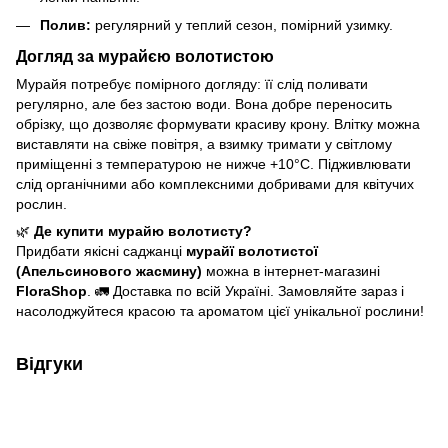
Полив:
регулярний у теплий сезон, помірний узимку.
Догляд за мурайєю волотистою
Мурайя потребує помірного догляду: її слід поливати
регулярно, але без застою води. Вона добре переносить
обрізку, що дозволяє формувати красиву крону. Влітку можна
виставляти на свіже повітря, а взимку тримати у світлому
приміщенні з температурою не нижче +10°C. Підживлювати
слід органічними або комплексними добривами для квітучих
рослин.
🌿
Де купити мурайю волотисту?
Придбати якісні саджанці
мурайї волотистої
(Апельсинового жасмину)
можна в інтернет-магазині
FloraShop
. 🚛 Доставка по всій Україні. Замовляйте зараз і
насолоджуйтеся красою та ароматом цієї унікальної рослини!
Відгуки