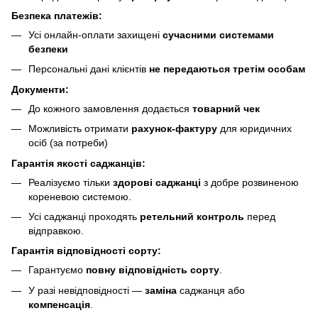
Безпека платежів:
Усі онлайн-оплати захищені
сучасними системами
безпеки
Персональні дані клієнтів
не передаються третім особам
Документи:
До кожного замовлення додається
товарний чек
Можливість отримати
рахунок-фактуру
для юридичних
осіб (за потреби)
Гарантія якості саджанців:
Реалізуємо тільки
здорові саджанці
з добре розвиненою
кореневою системою.
Усі саджанці проходять
ретельний контроль
перед
відправкою.
Гарантія відповідності сорту:
Гарантуємо
повну відповідність сорту
.
У разі невідповідності —
заміна
саджанця або
компенсація
.