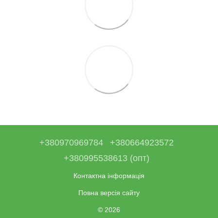
+380970969784
+380664923572
+380995538613 (опт)
Контактна інформація
Повна версія сайту
© 2026