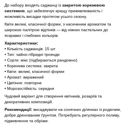
До набору входять саджанці із
закритою кореневою
системою
, що забезпечує кращу приживлюваність і
можливість висадки протягом усього сезону.
Квіти великі, класичної форми, з насиченим ароматом та
широкою палітрою відтінків — від ніжних пастельних до
яскравих і глибоких кольорів.
Характеристики:
• Кількість саджанців: 15 шт
• Тип: чайно-гібридні троянди
• Сорти: мікс (підбираються рандомно)
• Коренева система: закрита
• Квіти: великі, класичної форми
• Аромат: виражений
• Цвітіння: повторне
• Морозостійкість: середня
Чудовий варіант для створення квітників, розаріїв та
декоративних композицій.
Рекомендації:
висаджувати на сонячних ділянках із родючим,
добре дренованим ґрунтом. Потребують регулярного поливу,
підживлення та обрізки.