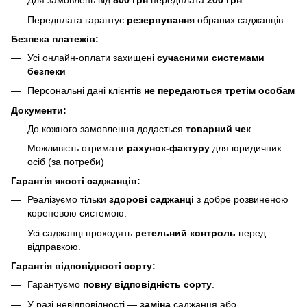
Для замовлень від
800 грн
передплата
200 грн
Передплата гарантує
резервування
обраних саджанців
Безпека платежів:
Усі онлайн-оплати захищені
сучасними системами
безпеки
Персональні дані клієнтів
не передаються третім особам
Документи:
До кожного замовлення додається
товарний чек
Можливість отримати
рахунок-фактуру
для юридичних
осіб (за потреби)
Гарантія якості саджанців:
Реалізуємо тільки
здорові саджанці
з добре розвиненою
кореневою системою.
Усі саджанці проходять
ретельний контроль
перед
відправкою.
Гарантія відповідності сорту:
Гарантуємо
повну відповідність сорту
.
У разі невідповідності —
заміна
саджанця або