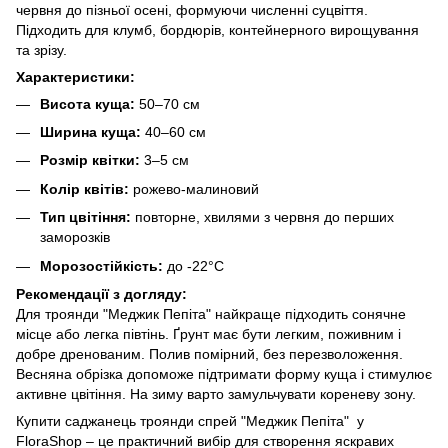
червня до пізньої осені, формуючи численні суцвіття.
Підходить для клумб, бордюрів, контейнерного вирощування
та зрізу.
Характеристики:
Висота куща:
50–70 см
Ширина куща:
40–60 см
Розмір квітки:
3–5 см
Колір квітів:
рожево-малиновий
Тип цвітіння:
повторне, хвилями з червня до перших
заморозків
Морозостійкість:
до -22°C
Рекомендації з догляду:
Для троянди "Меджик Пепіта" найкраще підходить сонячне
місце або легка півтінь. Ґрунт має бути легким, поживним і
добре дренованим. Полив помірний, без перезволоження.
Весняна обрізка допоможе підтримати форму куща і стимулює
активне цвітіння. На зиму варто замульчувати кореневу зону.
Купити саджанець троянди спрей "Меджик Пепіта" у
FloraShop – це практичний вибір для створення яскравих