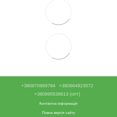
+380970969784
+380664923572
+380995538613 (опт)
Контактна інформація
Повна версія сайту