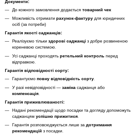
Документи:
До кожного замовлення додається
товарний чек
Можливість отримати
рахунок-фактуру
для юридичних
осіб (за потреби)
Гарантія якості саджанців:
Реалізуємо тільки
здорові саджанці
з добре розвиненою
кореневою системою.
Усі саджанці проходять
ретельний контроль
перед
відправкою.
Гарантія відповідності сорту:
Гарантуємо
повну відповідність сорту
.
У разі невідповідності —
заміна
саджанця або
компенсація
.
Гарантія приживлюваності:
Надані рекомендації щодо посадки та догляду допоможуть
саджанцям
успішно прижитися
.
Гарантія розповсюджується лише за
дотримання
рекомендацій
з посадки.