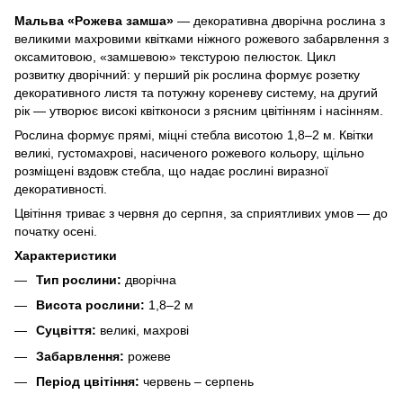
Мальва «Рожева замша»
— декоративна дворічна рослина з
великими махровими квітками ніжного рожевого забарвлення з
оксамитовою, «замшевою» текстурою пелюсток. Цикл
розвитку дворічний: у перший рік рослина формує розетку
декоративного листя та потужну кореневу систему, на другий
рік — утворює високі квітконоси з рясним цвітінням і насінням.
Рослина формує прямі, міцні стебла висотою 1,8–2 м. Квітки
великі, густомахрові, насиченого рожевого кольору, щільно
розміщені вздовж стебла, що надає рослині виразної
декоративності.
Цвітіння триває з червня до серпня, за сприятливих умов — до
початку осені.
Характеристики
Тип рослини:
дворічна
Висота рослини:
1,8–2 м
Суцвіття:
великі, махрові
Забарвлення:
рожеве
Період цвітіння:
червень – серпень