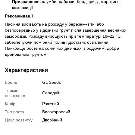
Призначення:
клумби, рабатки, бордюри, декоративні
композиції
Рекомендації
Насіння висівають на розсаду у березні–квітні або
безпосередньо у відкритий ґрунт після завершення весняних
заморозків. Розсаду вирощують при температурі 18–22 °C,
забезпечуючи помірний полив і достатнє освітлення.
Найкраще росте на сонячних ділянках із родючим, добре
дренованим ґрунтом.
Характеристики
Бренд
GL Seeds
Термін
Середній
дозрівання
Колір
Рожевий
Тип росту
Високорослий
Цикл розвитку
Дворічний