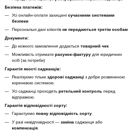
Безпека платежів:
Усі онлайн-оплати захищені
сучасними системами
безпеки
Персональні дані клієнтів
не передаються третім особам
Документи:
До кожного замовлення додається
товарний чек
Можливість отримати
рахунок-фактуру
для юридичних
осіб (за потреби)
Гарантія якості саджанців:
Реалізуємо тільки
здорові саджанці
з добре розвиненою
кореневою системою.
Усі саджанці проходять
ретельний контроль
перед
відправкою.
Гарантія відповідності сорту:
Гарантуємо
повну відповідність сорту
.
У разі невідповідності —
заміна
саджанця або
компенсація
.