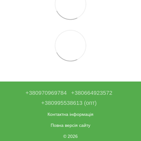
+380970969784
+380664923572
+380995538613 (опт)
Контактна інформація
Повна версія сайту
© 2026