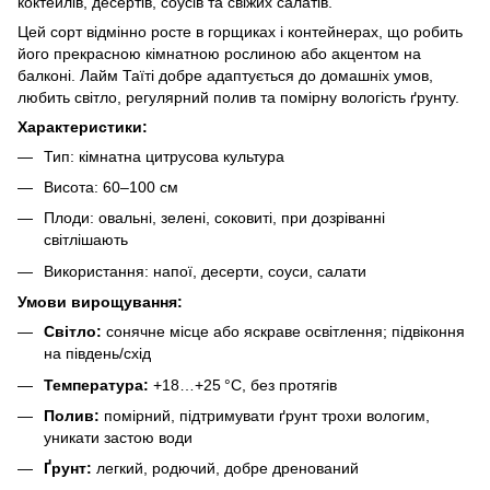
коктейлів, десертів, соусів та свіжих салатів.
Цей сорт відмінно росте в горщиках і контейнерах, що робить
його прекрасною кімнатною рослиною або акцентом на
балконі. Лайм Таїті добре адаптується до домашніх умов,
любить світло, регулярний полив та помірну вологість ґрунту.
Характеристики:
Тип: кімнатна цитрусова культура
Висота: 60–100 см
Плоди: овальні, зелені, соковиті, при дозріванні
світлішають
Використання: напої, десерти, соуси, салати
Умови вирощування:
Світло:
сонячне місце або яскраве освітлення; підвіконня
на південь/схід
Температура:
+18…+25 °C, без протягів
Полив:
помірний, підтримувати ґрунт трохи вологим,
уникати застою води
Ґрунт:
легкий, родючий, добре дренований