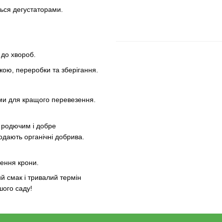
ться дегустаторами.
 до хвороб.
жою, переробки та зберігання.
ми для кращого перевезення.
 родючим і добре
одають органічні добрива.
щення крони.
ий смак і тривалий термін
шого саду!