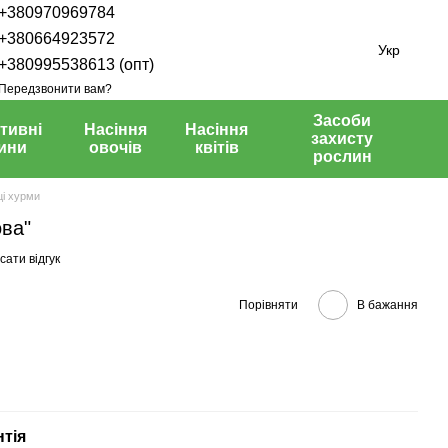
+380970969784
+380664923572
Укр
+380995538613 (опт)
Передзвонити вам?
Засоби
тивні
Насіння
Насіння
захисту
ини
овочів
квітів
рослин
і хурми
ова"
ати відгук
Порівняти
В бажання
нтія