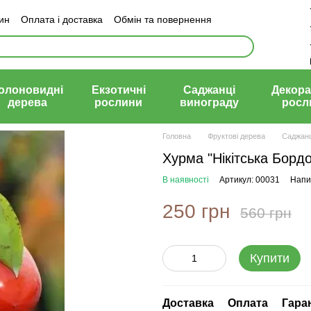
зин
Оплата і доставка
Обмін та повернення
й договір (оферта)
олоновидні
Екзотичні
Саджанці
Декора
дерева
рослини
винограду
росл
Головна
Фруктові дерева
Саджанц
Хурма "Нікітська Борд
В наявності
Артикул: 00031
Напис
250 грн
560 грн
Купити
Доставка
Оплата
Гара