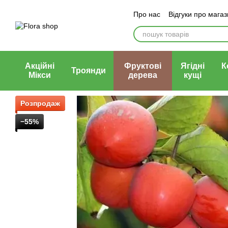
Перейти до основного контенту
Про нас
Відгуки про мага
Блог магазину
Публічни
Акційні
Фруктові
Ягідні
К
Троянди
Мікси
дерева
кущі
Розпродаж
−55%