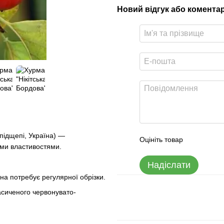
Новий відгук або комента
 підщепі, Україна) —
Оцініть товар
ими властивостями.
Надіслати
на потребує регулярної обрізки.
насиченого червонувато-