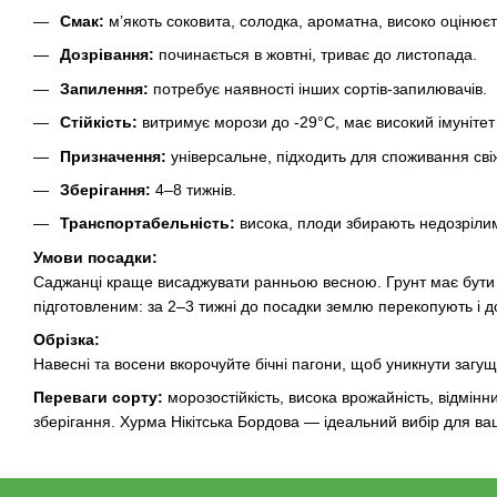
Смак:
м’якоть соковита, солодка, ароматна, високо оцінює
Дозрівання:
починається в жовтні, триває до листопада.
Запилення:
потребує наявності інших сортів-запилювачів.
Стійкість:
витримує морози до -29°C, має високий імунітет
Призначення:
універсальне, підходить для споживання сві
Зберігання:
4–8 тижнів.
Транспортабельність:
висока, плоди збирають недозріли
Умови посадки:
Саджанці краще висаджувати ранньою весною. Грунт має бути
підготовленим: за 2–3 тижні до посадки землю перекопують і д
Обрізка:
Навесні та восени вкорочуйте бічні пагони, щоб уникнути загу
Переваги сорту:
морозостійкість, висока врожайність, відмінн
зберігання. Хурма Нікітська Бордова — ідеальний вибір для ва