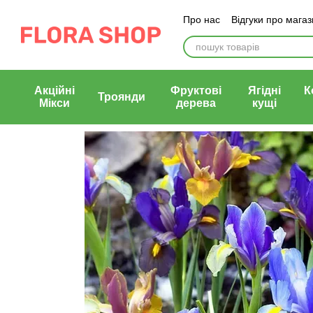
Перейти до основного контенту
Про нас
Відгуки про мага
Блог магазину
Публічни
Акційні
Фруктові
Ягідні
К
Троянди
Мікси
дерева
кущі