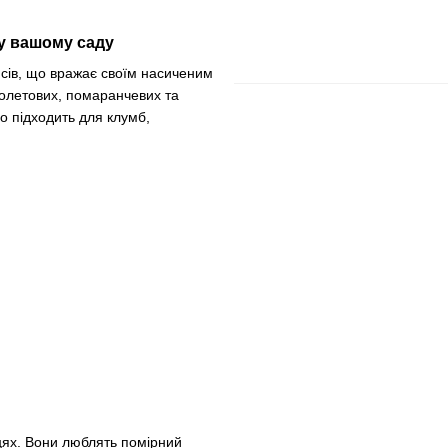
 у вашому саду
исів, що вражає своїм насиченим
іолетових, помаранчевих та
но підходить для клумб,
цях. Вони люблять помірний