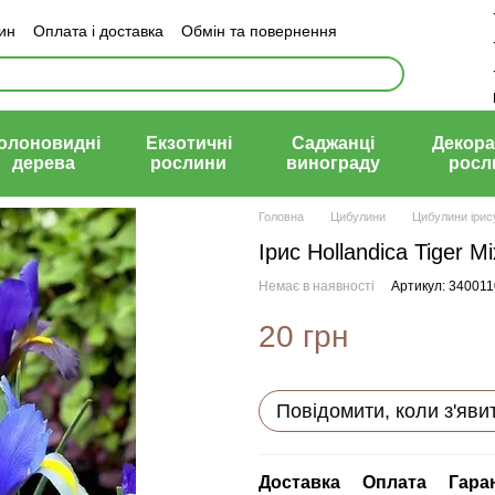
зин
Оплата і доставка
Обмін та повернення
й договір (оферта)
олоновидні
Екзотичні
Саджанці
Декора
дерева
рослини
винограду
росл
Головна
Цибулини
Цибулини ірис
Ірис Hollandica Tiger Mi
Немає в наявності
Артикул: 340011
20 грн
Повідомити, коли з'яви
Доставка
Оплата
Гара