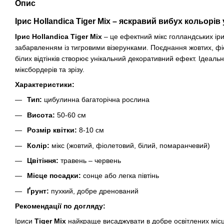
Опис
Ірис Hollandica Tiger Mix – яскравий вибух кольорів
Ірис Hollandica Tiger Mix
– це ефектний мікс голландських ір
забарвленням із тигровими візерунками. Поєднання жовтих, ф
білих відтінків створює унікальний декоративний ефект. Ідеаль
міксбордерів та зрізу.
Характеристики:
Тип:
цибулинна багаторічна рослина
Висота:
50-60 см
Розмір квітки:
8-10 см
Колір:
мікс (жовтий, фіолетовий, білий, помаранчевий)
Цвітіння:
травень – червень
Місце посадки:
сонце або легка півтінь
Ґрунт:
пухкий, добре дренований
Рекомендації по догляду:
Іриси
Tiger Mix
найкраще висаджувати в добре освітлених міс