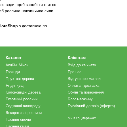
тою води, щоб запобігти гниттю
щоб рослина накопичила сили
loraShop
з доставкою по
Каталог
Клієнтам
Акційні Мікси
Вхід до кабінету
Троянди
Про нас
Фруктові дерева
Відгуки про магазин
Ягідні кущі
Оплата і доставка
Колоновидні дерева
Обмін та повернення
Екзотичні рослини
Блог магазину
Саджанці винограду
Публічний договір (оферта)
Декоративні рослини
Ми в соцмережах
Насіння овочів
Насіння квітів