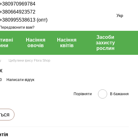
+380970969784
+380664923572
Укр
+380995538613 (опт)
Передзвонити вам?
Засоби
тивні
Насіння
Насіння
захисту
ини
овочів
квітів
рослин
у
Цибулини ірису Flora Shop
x
0
Написати відгук
Порівняти
В бажання
ться
нтія