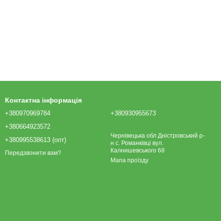
Контактна інформація
+380970969784
+380930955673
+380664923572
Чернівецька обл Дністровський р-
+380995538613 (опт)
н с. Романківці вул.
Калнишевського 68
Передзвонити вам?
Мапа проїзду