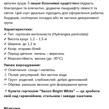
квітучих кущів. Її
пишні білосніжні суцвіття
виглядають
благородно та елегантно, додаючи ландшафту свіжості та
світла. Цей сорт ідеально підходить для оформлення рабаток,
бордюрів, солітерних посадок або як частина декоративної
групи.
Характеристики:
✔ Тип: гортензія метельчаста (Hydrangea paniculata)
✔ Висота куща: 1,2 – 1,5 м
✔ Ширина: до 1,2 м
✔ Колір: яскраво-білий
✔ Період цвітіння: липень – вересень
✔ Морозостійкість: висока (до -30°C)
Умови вирощування:
🌞 Освітлення: сонце / напівтінь
💧 Полив: регулярний, без застою води
🌱 Грунт: родючий, слабокислий, добре дренований
✂ Обрізка: ранньою весною для формування крони
📌
Купити гортензію "Saxon Bright White" — це зробити
свій сад гармонійним, стильним і завжди ошатним.
Відгуки