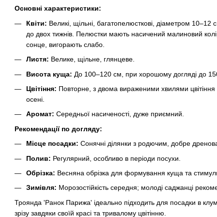
Основні характеристики:
Квіти:
Великі, щільні, багатопелюсткові, діаметром 10–12 с
до двох тижнів. Пелюстки мають насичений малиновий кол
сонце, вигорають слабо.
Листя:
Велике, щільне, глянцеве.
Висота куща:
До 100–120 см, при хорошому догляді до 15
Цвітіння:
Повторне, з двома вираженими хвилями цвітіння 
осені.
Аромат:
Середньої насиченості, дуже приємний.
Рекомендації по догляду:
Місце посадки:
Сонячні ділянки з родючим, добре дренов
Полив:
Регулярний, особливо в періоди посухи.
Обрізка:
Весняна обрізка для формування куща та стимулю
Зимівля:
Морозостійкість середня; молоді саджанці рекоме
Троянда 'Ранок Парижа' ідеально підходить для посадки в клум
зрізу завдяки своїй красі та тривалому цвітінню.