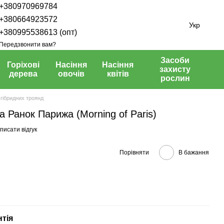
+380970969784
+380664923572
Укр
+380995538613 (опт)
Передзвонити вам?
Засоби
Горіхові
Насіння
Насіння
захисту
дерева
овочів
квітів
рослин
гібридних троянд
а Ранок Парижа (Morning of Paris)
писати відгук
Порівняти
В бажання
нтія