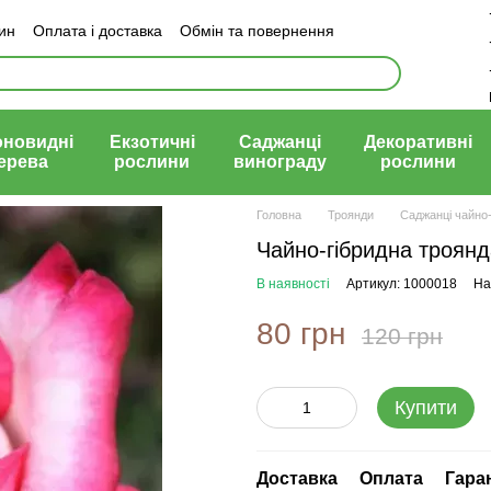
зин
Оплата і доставка
Обмін та повернення
й договір (оферта)
оновидні
Екзотичні
Саджанці
Декоративні
ерева
рослини
винограду
рослини
Головна
Троянди
Саджанці чайно-
Чайно-гібридна троянд
В наявності
Артикул: 1000018
На
80 грн
120 грн
Купити
Доставка
Оплата
Гара