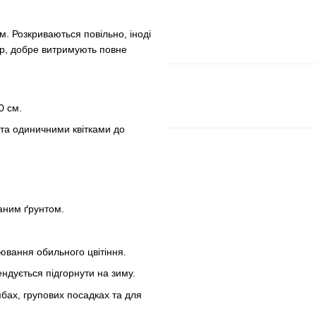
м. Розкриваються повільно, іноді
ір, добре витримують повне
0 см.
та одиничними квітками до
аним ґрунтом.
вання обильного цвітіння.
ндується підгорнути на зиму.
бах, групових посадках та для