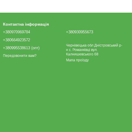
Контактна інформація
+380970969784
+380930955673
+380664923572
Чернівецька обл Дністровський р-
+380995538613 (опт)
н с. Романківці вул.
Калнишевського 68
Передзвонити вам?
Мапа проїзду