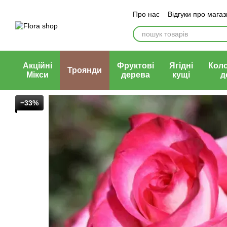
Перейти до основного контенту
Про нас
Відгуки про мага
Блог магазину
Публічни
Акційні
Фруктові
Ягідні
Кол
Троянди
Мікси
дерева
кущі
д
−33%