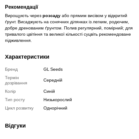
Рекомендації
Вирощують через
розсаду
або прямим висівом у відкритий
ґрунт. Висаджують на сонячних ділянках із легким, родючим,
добре дренованим ґрунтом. Полив регулярний, помірний; для
тривалого цвітіння та великої кількості суцвіть рекомендоване
підживлення.
Характеристики
Бренд
GL Seeds
Термін
Середній
дозрівання
Колір
Синій
Тип росту
Низькорослий
Цикл розвитку
Однорічний
Відгуки