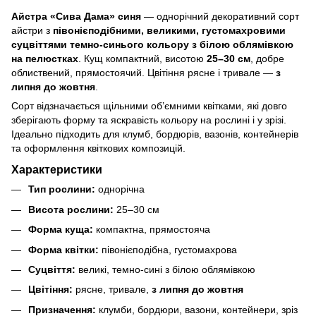
Айстра «Сива Дама» синя
— однорічний декоративний сорт
айстри з
півонієподібними, великими, густомахровими
суцвіттями темно-синього кольору з білою облямівкою
на пелюстках
. Кущ компактний, висотою
25–30 см
, добре
облиствений, прямостоячий. Цвітіння рясне і тривале —
з
липня до жовтня
.
Сорт відзначається щільними об’ємними квітками, які довго
зберігають форму та яскравість кольору на рослині і у зрізі.
Ідеально підходить для клумб, бордюрів, вазонів, контейнерів
та оформлення квіткових композицій.
Характеристики
Тип рослини:
однорічна
Висота рослини:
25–30 см
Форма куща:
компактна, прямостояча
Форма квітки:
півонієподібна, густомахрова
Суцвіття:
великі, темно-сині з білою облямівкою
Цвітіння:
рясне, тривале,
з липня до жовтня
Призначення:
клумби, бордюри, вазони, контейнери, зріз