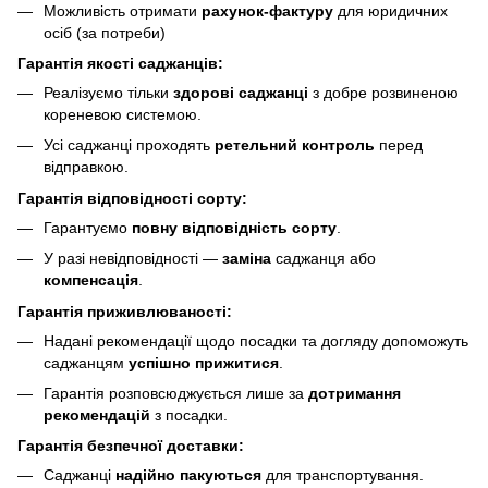
Можливість отримати
рахунок-фактуру
для юридичних
осіб (за потреби)
Гарантія якості саджанців:
Реалізуємо тільки
здорові саджанці
з добре розвиненою
кореневою системою.
Усі саджанці проходять
ретельний контроль
перед
відправкою.
Гарантія відповідності сорту:
Гарантуємо
повну відповідність сорту
.
У разі невідповідності —
заміна
саджанця або
компенсація
.
Гарантія приживлюваності:
Надані рекомендації щодо посадки та догляду допоможуть
саджанцям
успішно прижитися
.
Гарантія розповсюджується лише за
дотримання
рекомендацій
з посадки.
Гарантія безпечної доставки:
Саджанці
надійно пакуються
для транспортування.