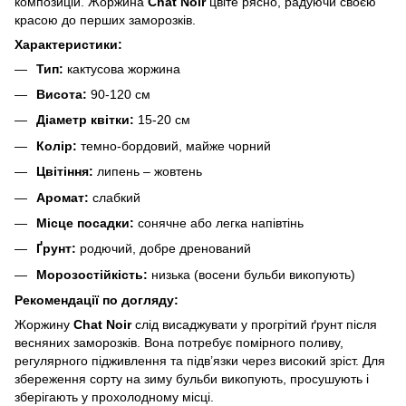
композицій. Жоржина
Chat Noir
цвіте рясно, радуючи своєю
красою до перших заморозків.
Характеристики:
Тип:
кактусова жоржина
Висота:
90-120 см
Діаметр квітки:
15-20 см
Колір:
темно-бордовий, майже чорний
Цвітіння:
липень – жовтень
Аромат:
слабкий
Місце посадки:
сонячне або легка напівтінь
Ґрунт:
родючий, добре дренований
Морозостійкість:
низька (восени бульби викопують)
Рекомендації по догляду:
Жоржину
Chat Noir
слід висаджувати у прогрітий ґрунт після
весняних заморозків. Вона потребує помірного поливу,
регулярного підживлення та підв’язки через високий зріст. Для
збереження сорту на зиму бульби викопують, просушують і
зберігають у прохолодному місці.