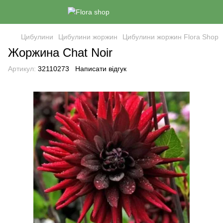
Цибулини
Цибулини жоржин
Цибулини жоржин Flora Shop
Жоржина Chat Noir
Артикул:
32110273
Написати відгук