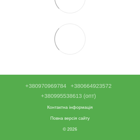
+380970969784
+380664923572
+380995538613 (опт)
Контактна інформація
Повна версія сайту
© 2026