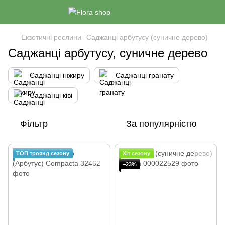
Екзотичні рослини
Саджанці арбутусу (суничне дерево)
Саджанці арбутусу, суничне дерево
Саджанці інжиру
Саджанці гранату
Саджанці ківі
Фільтр
За популярністю
ТОП троянд сезону
Хіт сезону
−23%