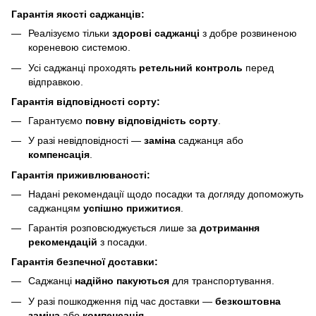
Гарантія якості саджанців:
Реалізуємо тільки
здорові саджанці
з добре розвиненою
кореневою системою.
Усі саджанці проходять
ретельний контроль
перед
відправкою.
Гарантія відповідності сорту:
Гарантуємо
повну відповідність сорту
.
У разі невідповідності —
заміна
саджанця або
компенсація
.
Гарантія приживлюваності:
Надані рекомендації щодо посадки та догляду допоможуть
саджанцям
успішно прижитися
.
Гарантія розповсюджується лише за
дотримання
рекомендацій
з посадки.
Гарантія безпечної доставки:
Саджанці
надійно пакуються
для транспортування.
У разі пошкодження під час доставки —
безкоштовна
заміна
або
компенсація
.