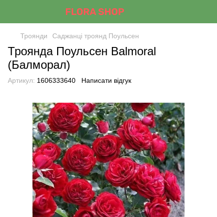
Троянди
Саджанці троянд Поульсен
Троянда Поульсен Balmoral
(Балморал)
Артикул:
1606333640
Написати відгук