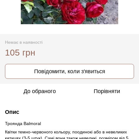
Немає в наявності
105 грн
Повідомити, коли з'явиться
До обраного
Порівняти
Опис
Троянда Balmoral
Квітки темно-червоного кольору, поодинокі або в невеликих
китицях (3-5 штук). Самі вони також невеликі, розміром від 5