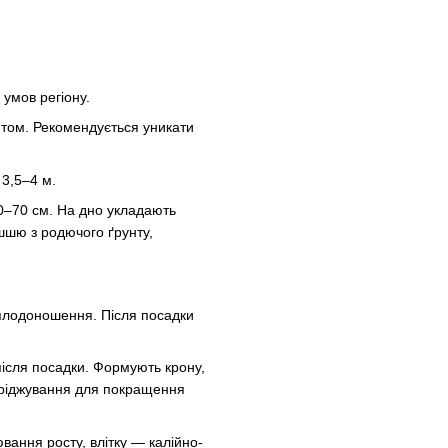
умов регіону.
том. Рекомендується уникати
3,5–4 м.
–70 см. На дно укладають
шшю з родючого ґрунту,
 плодоношення. Після посадки
ісля посадки. Формують крону,
роріджування для покращення
ання росту, влітку — калійно-