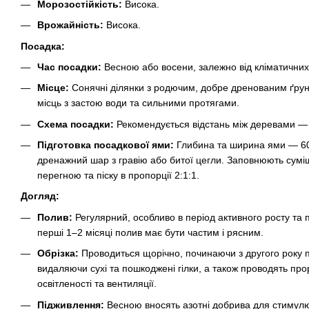
Морозостійкість:
Висока.
Врожайність:
Висока.
Посадка:
Час посадки:
Весною або восени, залежно від кліматичних 
Місце:
Сонячні ділянки з родючим, добре дренованим ґрун
місць з застою води та сильними протягами.
Схема посадки:
Рекомендується відстань між деревами — 
Підготовка посадкової ями:
Глибина та ширина ями — 60
дренажний шар з гравію або битої цегли. Заповнюють сумі
перегною та піску в пропорції 2:1:1.
Догляд:
Полив:
Регулярний, особливо в період активного росту та
перші 1–2 місяці полив має бути частим і рясним.
Обрізка:
Проводиться щорічно, починаючи з другого року п
видаляючи сухі та пошкоджені гілки, а також проводять п
освітленості та вентиляції.
Підживлення:
Весною вносять азотні добрива для стимулюв