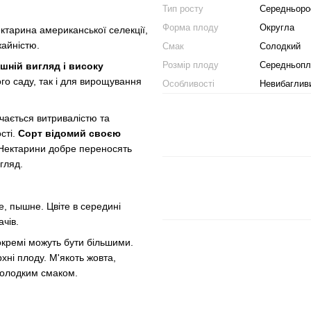
Тип росту
Середньоро
Форма плоду
Округла
ктарина американської селекції,
айністю.
Смак
Солодкий
Розмір плоду
Середньопл
шній вигляд і високу
го саду, так і для вирощування
Особливості
Невибаглив
чається витривалістю та
сті.
Сорт відомий своєю
 Нектарини добре переносять
гляд.
, пышне. Цвіте в середині
чів.
окремі можуть бути більшими.
ні плоду. М'якоть жовта,
солодким смаком.