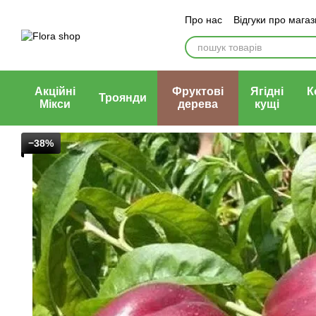
Перейти до основного контенту
Про нас
Відгуки про мага
Блог магазину
Публічни
Акційні
Фруктові
Ягідні
К
Троянди
Мікси
дерева
кущі
−38%