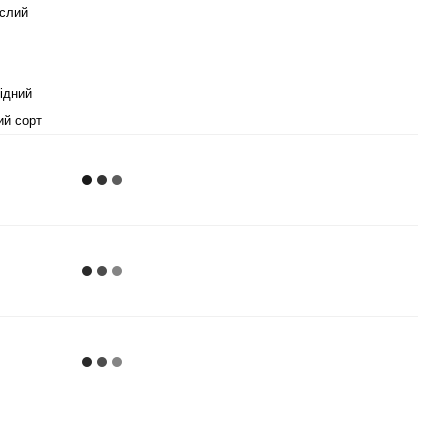
слий
ідний
ий сорт