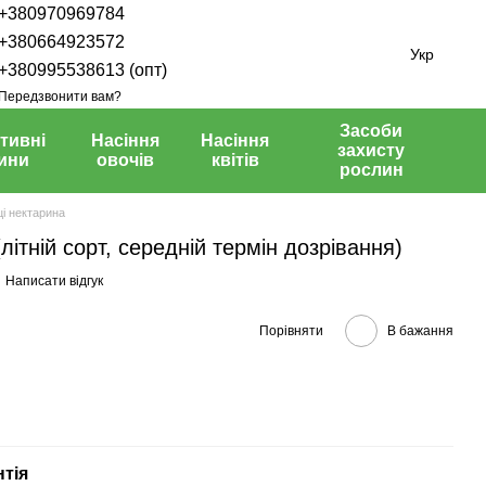
+380970969784
+380664923572
Укр
+380995538613 (опт)
Передзвонити вам?
Засоби
тивні
Насіння
Насіння
захисту
ини
овочів
квітів
рослин
і нектарина
літній сорт, середній термін дозрівання)
Написати відгук
Порівняти
В бажання
нтія