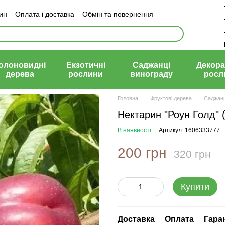
зин
Оплата і доставка
Обмін та повернення
й договір (оферта)
олоновидні
Екзотичні
Саджанці
Декора
дерева
рослини
винограду
росл
Головна
Фруктові дерева
Саджанц
Нектарин "Роун Голд" (
В наявності
Артикул: 1606333777
200 грн
320 грн
Купити
Доставка
Оплата
Гара