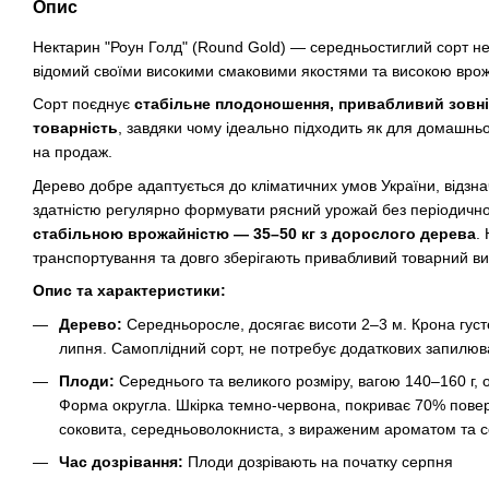
Опис
Нектарин "Роун Голд" (Round Gold) — середньостиглий сорт не
відомий своїми високими смаковими якостями та високою врож
Сорт поєднує
стабільне плодоношення, привабливий зовні
товарність
, завдяки чому ідеально підходить як для домашньо
на продаж.
Дерево добре адаптується до кліматичних умов України, відзна
здатністю регулярно формувати рясний урожай без періодично
стабільною врожайністю — 35–50 кг з дорослого дерева
.
транспортування та довго зберігають привабливий товарний ви
Опис та характеристики:
Дерево:
Середньоросле, досягає висоти 2–3 м. Крона густе
липня. Самоплідний сорт, не потребує додаткових запилюва
Плоди:
Середнього та великого розміру, вагою 140–160 г, 
Форма округла. Шкірка темно-червона, покриває 70% поверх
соковита, середньоволокниста, з вираженим ароматом та 
Час дозрівання:
Плоди дозрівають на початку серпня