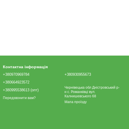
Контактна інформація
+380970969784
+380930955673
+380664923572
Чернівецька обл Дністровський р-
+380995538613 (опт)
н с. Романківці вул.
Калнишевського 68
Передзвонити вам?
Мапа проїзду