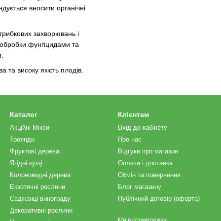
ується вносити органічні
грибкових захворювань і
 обробки фунгіцидами та
м.
 та високу якість плодів.
Каталог
Клієнтам
Акційні Мікси
Вхід до кабінету
Троянди
Про нас
Фруктові дерева
Відгуки про магазин
Ягідні кущі
Оплата і доставка
Колоновидні дерева
Обмін та повернення
Екзотичні рослини
Блог магазину
Саджанці винограду
Публічний договір (оферта)
Декоративні рослини
Ми в соцмережах