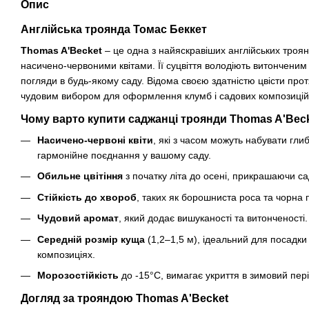
Опис
Англійська троянда Томас Беккет
Thomas A'Becket
– це одна з найяскравіших англійських троян
насичено-червоними квітами. Її суцвіття володіють витончен
погляди в будь-якому саду. Відома своєю здатністю цвісти прот
чудовим вибором для оформлення клумб і садових композицій
Чому варто купити саджанці троянди Thomas A'Bec
Насичено-червоні квіти
, які з часом можуть набувати гли
гармонійне поєднання у вашому саду.
Обильне цвітіння
з початку літа до осені, прикрашаючи са
Стійкість до хвороб
, таких як борошниста роса та чорна 
Чудовий аромат
, який додає вишуканості та витонченості.
Середній розмір куща
(1,2–1,5 м), ідеальний для посадки 
композиціях.
Морозостійкість
до -15°C, вимагає укриття в зимовий пері
Догляд за трояндою Thomas A'Becket