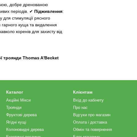
дючою, добре дренованою
ливих періодів. ✔
Підживлення
:
у для стимуляції рясного
я гарного куща та видалення
авколо коренів для захисту від
ої троянди Thomas A'Becket
Каталог
Клієнтам
Акційні Мікси
Вхід до кабінету
Троянди
Про нас
Фруктові дерева
Відгуки про магазин
Ягідні кущі
Оплата і доставка
Колоновидні дерева
Обмін та повернення
Екзотичні рослини
Блог магазину