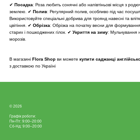
✔
Посадка
: Роза любить сонячні або напівтіньові місця з ро
землею. ✔
Полив
: Регулярний полив, особливо під час посуш
Використовуйте спеціальні добрива для троянд навесні та влітк
цвітіння. ✔
Обрізка
: Обрізка на початку весни для формуванн
старих і пошкоджених гілок. ✔
Укриття на зиму
: Мульчування н
морозів.
В магазині
Flora Shop
ви можете
купити саджанці англійськ
з доставкою по Україні
© 2026
Графік роботи:
Пн-Пт: 9:00–20:00
Сб-Нд: 9:00–20:00