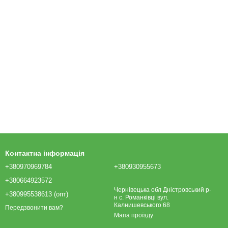
Контактна інформація
+380970969784
+380930955673
+380664923572
Чернівецька обл Дністровський р-
+380995538613 (опт)
н с. Романківці вул.
Калнишевського 68
Передзвонити вам?
Мапа проїзду