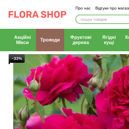
Перейти до основного контенту
Про нас
Відгуки про мага
Блог магазину
Публічни
Акційні
Фруктові
Ягідні
К
Троянди
Мікси
дерева
кущі
−33%