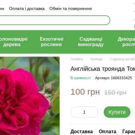
зин
Оплата і доставка
Обмін та повернення
й договір (оферта)
олоновидні
Екзотичні
Саджанці
Декора
дерева
рослини
винограду
росл
Головна
Троянди
Саджанці англій
Англійська троянда То
В наявності
Артикул: 1606333425
100 грн
150 грн
Купити
Доставка
Оплата
Гара