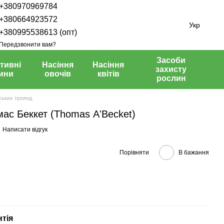
+380970969784
+380664923572
Укр
+380995538613 (опт)
Передзвонити вам?
Засоби
тивні
Насіння
Насіння
захисту
ини
овочів
квітів
рослин
ських троянд
мас Беккет (Thomas А'Becket)
Написати відгук
Порівняти
В бажання
нтія