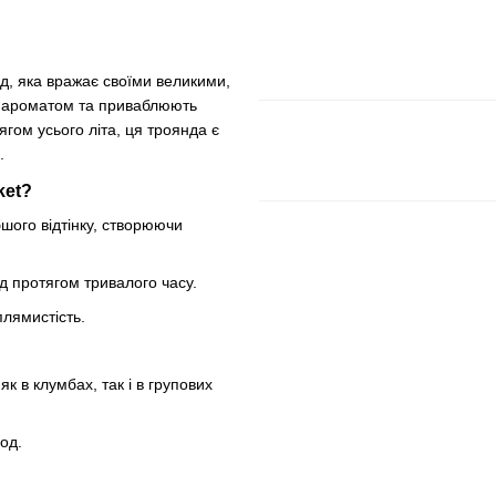
д, яка вражає своїми великими,
им ароматом та приваблюють
ягом усього літа, ця троянда є
.
ket?
бшого відтінку, створюючи
д протягом тривалого часу.
плямистість.
як в клумбах, так і в групових
од.