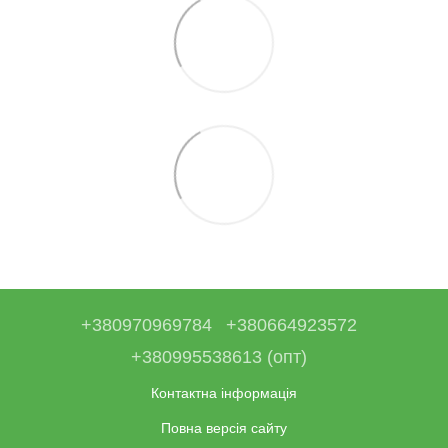
+380970969784
+380664923572
+380995538613 (опт)
Контактна інформація
Повна версія сайту