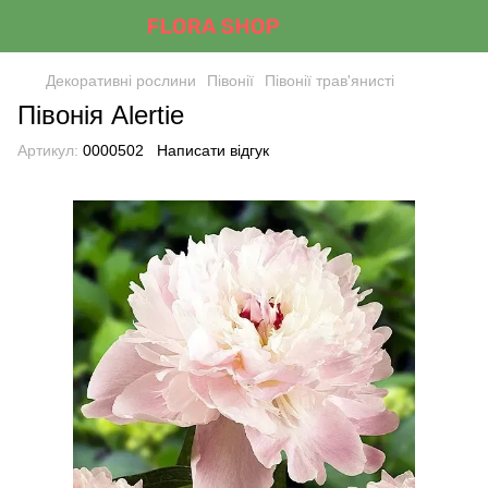
Декоративні рослини
Півонії
Півонії трав'янисті
Півонія Alertie
Артикул:
0000502
Написати відгук