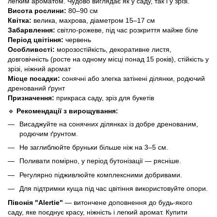
легким ароматом. Чудово виглядає як у саду, так і у зрізі.
Висота рослини:
80–90 см
Квітка:
велика, махрова, діаметром 15–17 см
Забарвлення:
світло-рожеве, під час розкриття майже біле
Період цвітіння:
червень
Особливості:
морозостійкість, декоративне листя,
довговічність (росте на одному місці понад 15 років), стійкість у
зрізі, ніжний аромат
Місце посадки:
сонячні або злегка затінені ділянки, родючий
дренований ґрунт
Призначення:
прикраса саду, зріз для букетів
🔹
Рекомендації з вирощування:
Висаджуйте на сонячних ділянках із добре дренованим,
родючим ґрунтом.
Не заглиблюйте бруньки більше ніж на 3–5 см.
Поливати помірно, у період бутонізації — рясніше.
Регулярно підживлюйте комплексними добривами.
Для підтримки куща під час цвітіння використовуйте опори.
Півонія "Alertie"
— витончене доповнення до будь-якого
саду, яке поєднує красу, ніжність і легкий аромат. Купити