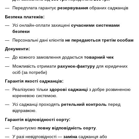
Передплата гарантує
резервування
обраних саджанців
Безпека платежів:
Усі онлайн-оплати захищені
сучасними системами
безпеки
Персональні дані клієнтів
не передаються третім особам
Документи:
До кожного замовлення додається
товарний чек
Можливість отримати
рахунок-фактуру
для юридичних
осіб (за потреби)
Гарантія якості саджанців:
Реалізуємо тільки
здорові саджанці
з добре розвиненою
кореневою системою.
Усі саджанці проходять
ретельний контроль
перед
відправкою.
Гарантія відповідності сорту:
Гарантуємо
повну відповідність сорту
.
У разі невідповідності —
заміна
саджанця або