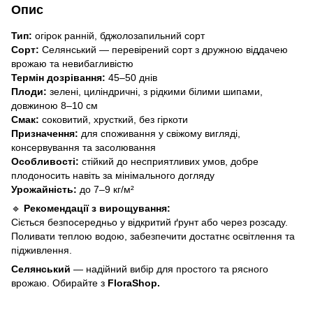
Опис
Тип:
огірок ранній, бджолозапильний сорт
Сорт:
Селянський — перевірений сорт з дружною віддачею
врожаю та невибагливістю
Термін дозрівання:
45–50 днів
Плоди:
зелені, циліндричні, з рідкими білими шипами,
довжиною 8–10 см
Смак:
соковитий, хрусткий, без гіркоти
Призначення:
для споживання у свіжому вигляді,
консервування та засолювання
Особливості:
стійкий до несприятливих умов, добре
плодоносить навіть за мінімального догляду
Урожайність:
до 7–9 кг/м²
🔹
Рекомендації з вирощування:
Сіється безпосередньо у відкритий ґрунт або через розсаду.
Поливати теплою водою, забезпечити достатнє освітлення та
підживлення.
Селянський
— надійний вибір для простого та рясного
врожаю. Обирайте з
FloraShop.