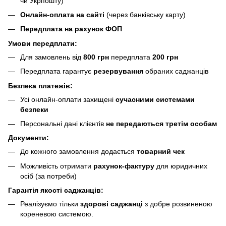
чи Укрпошту)
Онлайн-оплата на сайті
(через банківську карту)
Передплата на рахунок ФОП
Умови передплати:
Для замовлень від
800 грн
передплата
200 грн
Передплата гарантує
резервування
обраних саджанців
Безпека платежів:
Усі онлайн-оплати захищені
сучасними системами
безпеки
Персональні дані клієнтів
не передаються третім особам
Документи:
До кожного замовлення додається
товарний чек
Можливість отримати
рахунок-фактуру
для юридичних
осіб (за потреби)
Гарантія якості саджанців:
Реалізуємо тільки
здорові саджанці
з добре розвиненою
кореневою системою.