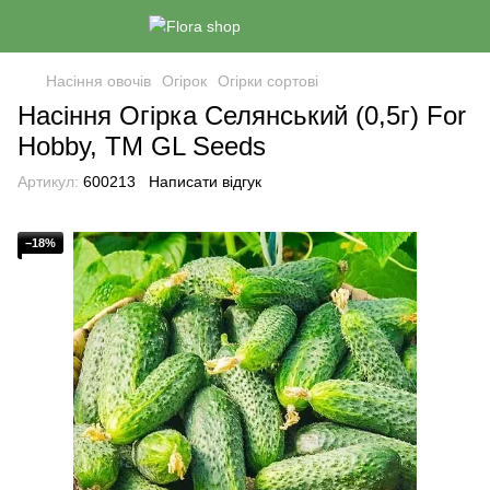
Насіння овочів
Огірок
Огірки сортові
Насіння Огiрка Селянський (0,5г) For
Hobby, TM GL Seeds
Артикул:
600213
Написати відгук
−18%