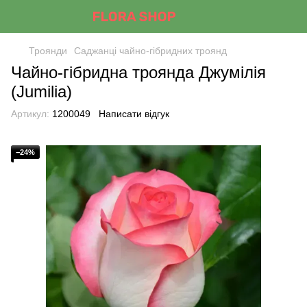
Троянди
Саджанці чайно-гібридних троянд
Чайно-гібридна троянда Джумілія
(Jumilia)
Артикул:
1200049
Написати відгук
−24%