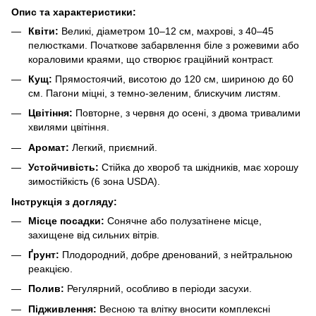
Опис та характеристики:
Квіти:
Великі, діаметром 10–12 см, махрові, з 40–45
пелюстками. Початкове забарвлення біле з рожевими або
кораловими краями, що створює граційний контраст.
Кущ:
Прямостоячий, висотою до 120 см, шириною до 60
см. Пагони міцні, з темно-зеленим, блискучим листям.
Цвітіння:
Повторне, з червня до осені, з двома тривалими
хвилями цвітіння.
Аромат:
Легкий, приємний.
Устойчивість:
Стійка до хвороб та шкідників, має хорошу
зимостійкість (6 зона USDA).
Інструкція з догляду:
Місце посадки:
Сонячне або полузатінене місце,
захищене від сильних вітрів.
Ґрунт:
Плодородний, добре дренований, з нейтральною
реакцією.
Полив:
Регулярний, особливо в періоди засухи.
Підживлення:
Весною та влітку вносити комплексні