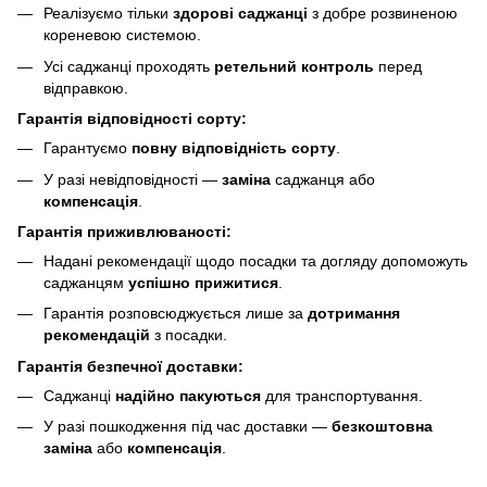
Реалізуємо тільки
здорові саджанці
з добре розвиненою
кореневою системою.
Усі саджанці проходять
ретельний контроль
перед
відправкою.
Гарантія відповідності сорту:
Гарантуємо
повну відповідність сорту
.
У разі невідповідності —
заміна
саджанця або
компенсація
.
Гарантія приживлюваності:
Надані рекомендації щодо посадки та догляду допоможуть
саджанцям
успішно прижитися
.
Гарантія розповсюджується лише за
дотримання
рекомендацій
з посадки.
Гарантія безпечної доставки:
Саджанці
надійно пакуються
для транспортування.
У разі пошкодження під час доставки —
безкоштовна
заміна
або
компенсація
.