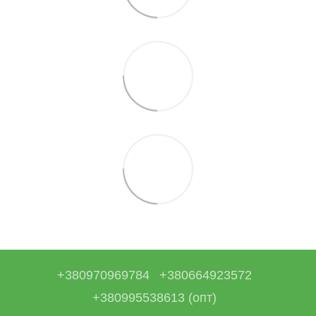
+380970969784
+380664923572
+380995538613 (опт)