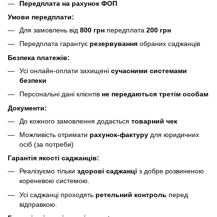
Передплата на рахунок ФОП
Умови передплати:
Для замовлень від
800 грн
передплата
200 грн
Передплата гарантує
резервування
обраних саджанців
Безпека платежів:
Усі онлайн-оплати захищені
сучасними системами
безпеки
Персональні дані клієнтів
не передаються третім особам
Документи:
До кожного замовлення додається
товарний чек
Можливість отримати
рахунок-фактуру
для юридичних
осіб (за потреби)
Гарантія якості саджанців:
Реалізуємо тільки
здорові саджанці
з добре розвиненою
кореневою системою.
Усі саджанці проходять
ретельний контроль
перед
відправкою.