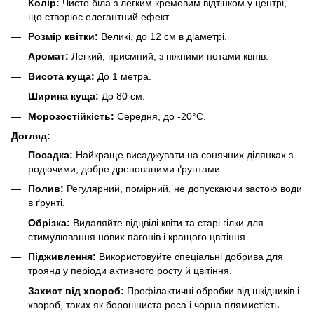
Колір:
Чисто біла з легким кремовим відтінком у центрі,
що створює елегантний ефект.
Розмір квітки:
Великі, до 12 см в діаметрі.
Аромат:
Легкий, приємний, з ніжними нотами квітів.
Висота куща:
До 1 метра.
Ширина куща:
До 80 см.
Морозостійкість:
Середня, до -20°C.
Догляд:
Посадка:
Найкраще висаджувати на сонячних ділянках з
родючими, добре дренованими ґрунтами.
Полив:
Регулярний, помірний, не допускаючи застою води
в ґрунті.
Обрізка:
Видаляйте відцвілі квіти та старі гілки для
стимулювання нових пагонів і кращого цвітіння.
Підживлення:
Використовуйте спеціальні добрива для
троянд у періоди активного росту й цвітіння.
Захист від хвороб:
Профілактичні обробки від шкідників і
хвороб, таких як борошниста роса і чорна плямистість.