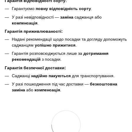
Гарантія відповідності сорту:
Гарантуємо
повну відповідність сорту
.
У разі невідповідності —
заміна
саджанця або
компенсація
.
Гарантія приживлюваності:
Надані рекомендації щодо посадки та догляду допоможуть
саджанцям
успішно прижитися
.
Гарантія розповсюджується лише за
дотримання
рекомендацій
з посадки.
Гарантія безпечної доставки:
Саджанці
надійно пакуються
для транспортування.
У разі пошкодження під час доставки —
безкоштовна
заміна
або
компенсація
.