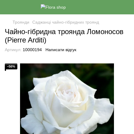
Троянди
Саджанці чайно-гібридних троянд
Чайно-гібридна троянда Ломоносов
(Pierre Arditi)
Артикул:
10000194
Написати відгук
−56%