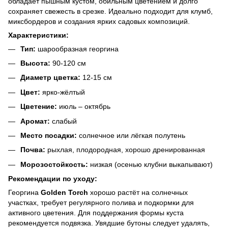
обладает пышным кустом, обильным цветением и долго
сохраняет свежесть в срезке. Идеально подходит для клумб,
миксбордеров и создания ярких садовых композиций.
Характеристики:
Тип:
шарообразная георгина
Высота:
90-120 см
Диаметр цветка:
12-15 см
Цвет:
ярко-жёлтый
Цветение:
июль – октябрь
Аромат:
слабый
Место посадки:
солнечное или лёгкая полутень
Почва:
рыхлая, плодородная, хорошо дренированная
Морозостойкость:
низкая (осенью клубни выкапывают)
Рекомендации по уходу:
Георгина
Golden Torch
хорошо растёт на солнечных
участках, требует регулярного полива и подкормки для
активного цветения. Для поддержания формы куста
рекомендуется подвязка. Увядшие бутоны следует удалять,