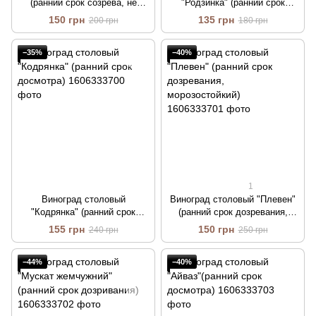
(ранний срок созрева, не
"Родзинка" (ранний срок
пошкоджується осами)
дозревания, надотлично
150 грн
135 грн
200 грн
180 грн
смачные плоды)
−35%
−40%
1
Виноград столовый
Виноград столовый "Плевен"
"Кодрянка" (ранний срок
(ранний срок дозревания,
досмотра)
морозостойкий)
155 грн
150 грн
240 грн
250 грн
−44%
−40%