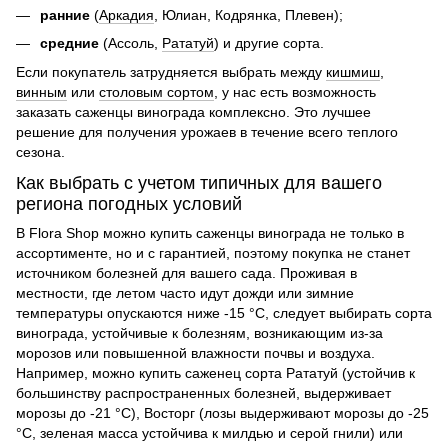
ранние
(
Аркадия
, Юлиан, Кодрянка, Плевен);
средние
(Ассоль,
Рататуй
) и другие сорта.
Если покупатель затрудняется выбрать между
кишмиш
,
винным
или
столовым сортом
, у нас есть возможность
заказать саженцы винограда комплексно. Это лучшее
решение для получения урожаев в течение всего теплого
сезона.
Как выбрать с учетом типичных для вашего
региона погодных условий
В Flora Shop можно купить саженцы винограда не только в
ассортименте, но и с гарантией, поэтому покупка не станет
источником болезней для вашего сада. Проживая в
местности, где летом часто идут дожди или зимние
температуры опускаются ниже -15 °С, следует выбирать сорта
винограда, устойчивые к болезням, возникающим из-за
морозов или повышенной влажности почвы и воздуха.
Например, можно купить саженец сорта Рататуй (устойчив к
большинству распространенных болезней, выдерживает
морозы до -21 °С), Восторг (лозы выдерживают морозы до -25
°С, зеленая масса устойчива к милдью и серой гнили) или