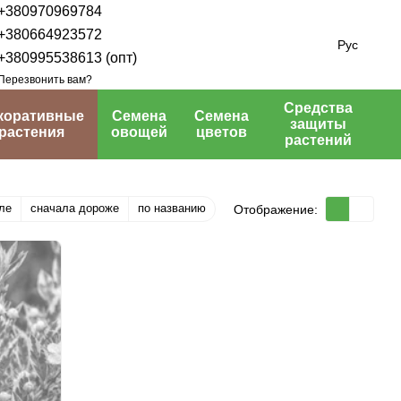
+380970969784
+380664923572
Рус
+380995538613 (опт)
Перезвонить вам?
Средства
коративные
Семена
Семена
защиты
растения
овощей
цветов
растений
ле
сначала дороже
по названию
Отображение: