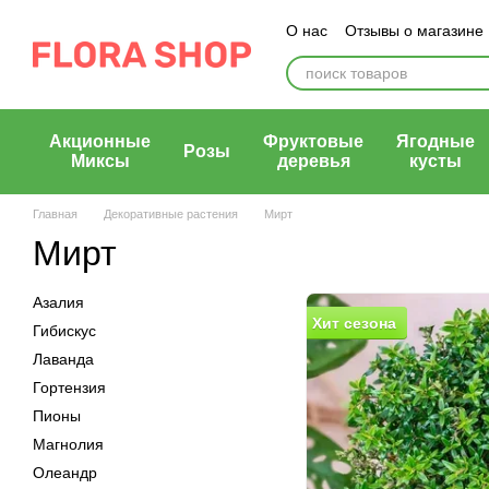
Перейти к основному контенту
О нас
Отзывы о магазине
Блог магазина
Публичн
Акционные
Фруктовые
Ягодные
Розы
Миксы
деревья
кусты
Главная
Декоративные растения
Мирт
Мирт
Азалия
Хит сезона
Гибискус
Лаванда
Гортензия
Пионы
Магнолия
Олеандр