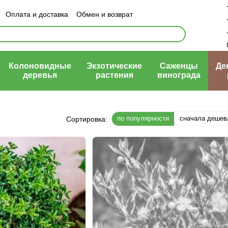
Оплата и доставка
Обмен и возврат
ый договор (оферта)
Колоновидные
Экзотические
Саженцы
Де
деревья
растения
винограда
по популярности
сначала дешев
Сортировка: