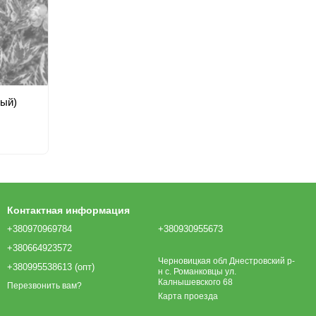
ный)
Контактная информация
+380970969784
+380930955673
+380664923572
Черновицкая обл Днестровский р-
+380995538613 (опт)
н с. Романковцы ул.
Калнышевского 68
Перезвонить вам?
Карта проезда