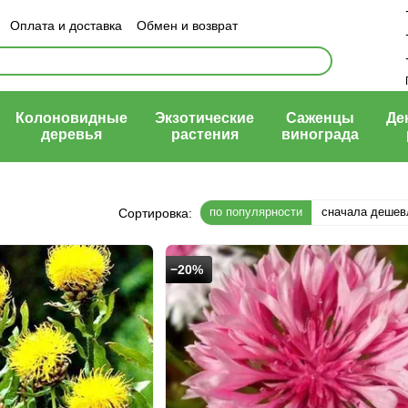
Оплата и доставка
Обмен и возврат
ый договор (оферта)
Колоновидные
Экзотические
Саженцы
Де
деревья
растения
винограда
по популярности
сначала дешев
Сортировка:
−20%