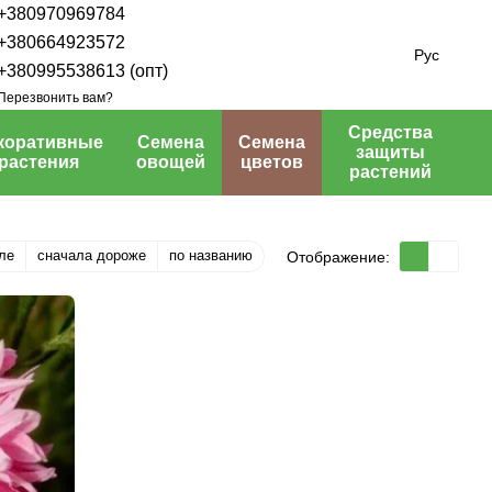
+380970969784
+380664923572
Рус
+380995538613 (опт)
Перезвонить вам?
Средства
коративные
Семена
Семена
защиты
растения
овощей
цветов
растений
ле
сначала дороже
по названию
Отображение: