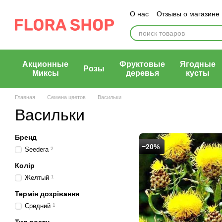
Перейти к основному контенту
О нас
Отзывы о магазине
Блог магазина
Публичн
Акционные
Фруктовые
Ягодные
Розы
Миксы
деревья
кусты
Главная
Семена цветов
Васильки
Васильки
Бренд
−20%
Seedera
2
Колір
Желтый
1
Термін дозрівання
Средний
1