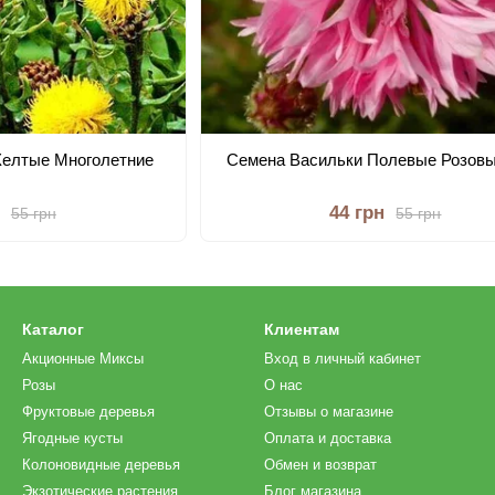
Желтые Многолетние
Семена Васильки Полевые Розов
44 грн
55 грн
55 грн
Каталог
Клиентам
Акционные Миксы
Вход в личный кабинет
Розы
О нас
Фруктовые деревья
Отзывы о магазине
Ягодные кусты
Оплата и доставка
Колоновидные деревья
Обмен и возврат
Экзотические растения
Блог магазина