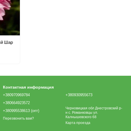
ый Шар
Контактная информация
+380970969784
+380930955673
+380664923572
Черновицкая обл Днестровский р-
+380995538613 (опт)
н с. Романковцы ул.
Калнышевского 68
Перезвонить вам?
Карта проезда