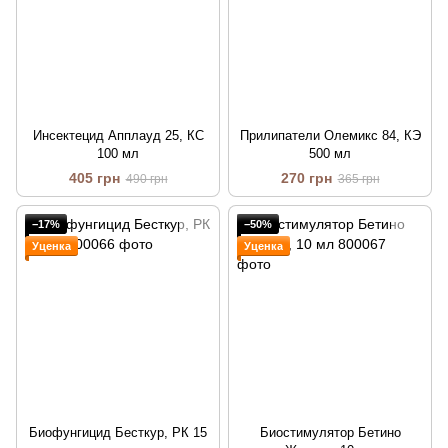
Инсектецид Апплауд 25, КС
Прилипатели Олемикс 84, КЭ
100 мл
500 мл
405 грн
270 грн
490 грн
365 грн
−17%
−50%
Уценка
Уценка
Биофунгицид Бесткур, РК 15
Биостимулятор Бетино