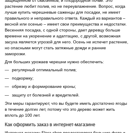
защищенном от сквозняков, и плодородной почве. Это
растение любит полив, но не переувлажнение. Вопрос, когда
лучше купить черешневые саженцы для посадки, не имеет
правильного и неправильного ответа. Каждый из вариантов –
весной или осенью – имеет свои преимущества и недостатки.
Весенняя посадка, с одной стороны, дает деревцу больше
времени на укоренение и адаптацию, с другой, возможная
засуха является угрозой для него. Осень не испечет растение,
но опасными могут стать затяжные дожди и ранние
заморозки.
Для больших урожаев черешни нужно обеспечить:
регулярный оптимальный полив;
подкормку;
обрезку и формирование кроны;
защиту от болезней и вредителей.
Эти меры гарантируют, что вы будете иметь достаточно ягоды
в течение долгих лет, потому что это дерево может жить
вплоть до 100 лет.
Как оформить заказ в интернет-магазине
Интернет-магазин
Flora shop
предоставляет большие фото и