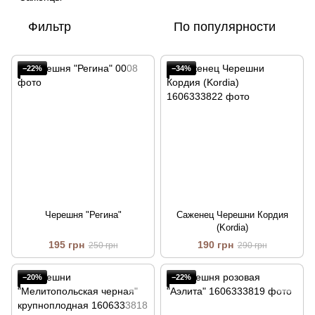
Фильтр
По популярности
−22%
−34%
Черешня "Регина"
Саженец Черешни Кордия
(Kordia)
195 грн
190 грн
250 грн
290 грн
−20%
−22%