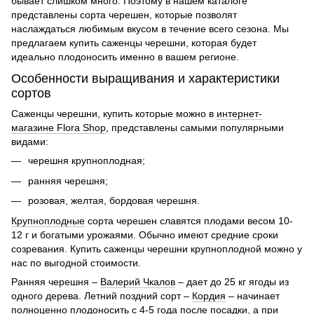
бывает слишком много. Поэтому в нашем каталоге
представлены сорта черешен, которые позволят
наслаждаться любимым вкусом в течение всего сезона. Мы
предлагаем
купить саженцы черешни
, которая будет
идеально плодоносить именно в вашем регионе.
Особенности выращивания и характеристики
сортов
Саженцы черешни
, купить которые можно в
интернет-
магазине Flora Shop
, представлены самыми популярными
видами:
черешня крупноплодная
;
ранняя черешня
;
розовая, желтая, бордовая черешня.
Крупноплодные
сорта черешен
славятся плодами весом 10-
12 г и богатыми урожаями. Обычно имеют средние сроки
созревания.
Купить саженцы черешни крупноплодной
можно у
нас по выгодной стоимости.
Ранняя черешня –
Валерий Чкалов
– дает до 25 кг ягоды из
одного дерева. Летний поздний сорт –
Кордия
– начинает
полноценно плодоносить с 4-5 года после посадки, а при