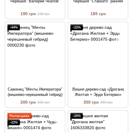
Черешня "Валерий Чкалов"
Черешня "Стаккато" ранняя
190 грн
185 грн
230 грн
−44%
−22%
Саженец "Мечты Императора"
Вишня дерево-сад «Дрогана
(вишнево-черешневый гибрид)
Желтая + Эрди Бетермо»
200 грн
350 грн
360 грн
450 грн
Распродажа
−20%
−22%