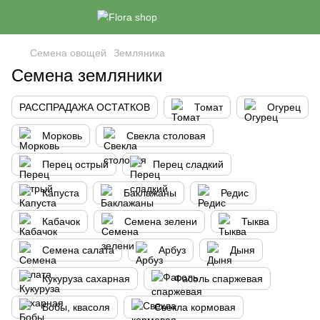
Семена овощей
Земляника
Семена земляники
РАССПРАДАЖА ОСТАТКОВ
Томат
Огурец
Морковь
Свекла столовая
Перец острый
Перец сладкий
Капуста
Баклажаны
Редис
Кабачок
Семена зелени
Тыква
Семена салата
Арбуз
Дыня
Кукуруза сахарная
Фасоль спаржевая
Бобы, квасоля
Свекла кормовая