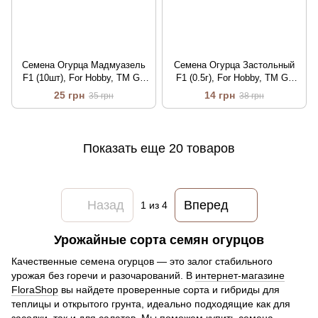
Семена Огурца Мадмуазель
Семена Огурца Застольный
F1 (10шт), For Hobby, TM GL
F1 (0.5г), For Hobby, TM GL
Seeds
Seeds
25 грн
14 грн
35 грн
38 грн
Показать еще 20 товаров
Назад
Вперед
1
из 4
Урожайные сорта семян огурцов
Качественные семена огурцов — это залог стабильного
урожая без горечи и разочарований. В
интернет-магазине
FloraShop
вы найдете проверенные сорта и гибриды для
теплицы и открытого грунта, идеально подходящие как для
засолки, так и для салатов. Мы поможем купить семена