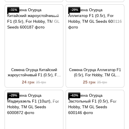
−31%
−29%
Семена Огурца Китайский
Семена Огурца Аллигатор F1
жароустойчивый F1 (0.5г), For
(0.5г), For Hobby, TM GL
Hobby, TM GL Seeds
Seeds
24 грн
25 грн
35 грн
35 грн
−29%
−63%