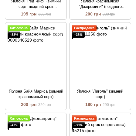
Яблоня "Ред Чиф" (зимний
Яблоня красномясая
сорт, поздний срок
"Джеромини" (позднего
созревания)
созревания)
195 грн
200 грн
360 грн
380 грн
Хит сезона
Распродажа
−38%
−38%
Яблоня Байя Мариса (зимний
Яблоня "Лиголь" (зимний
красномясый сорт)
сорт)
200 грн
180 грн
320 грн
290 грн
Хит сезона
Распродажа
−47%
−38%