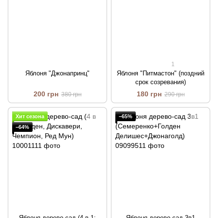
1
Яблоня "Джонапринц"
Яблоня "Питмастон" (поздний
срок созревания)
200 грн
180 грн
380 грн
290 грн
Хит сезона
−65%
−64%
Яблоня дерево-сад (4 в 1:
Яблоня дерево-сад 3в1