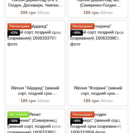
Голден, Дискавери, Чемпион,
(Семеренко+Голден
Ред Мун)
Делишес+Джонаголд)
200 грн
180 грн
550 грн
520 грн
Распродажа
Распродажа
−53%
−49%
Яблоня "Айдаред" (зимний
Яблоня "Флорина" (зимний
сорт, поздний срок
сорт, поздний срок
созревания)
созревания)
185 грн
180 грн
390 грн
350 грн
Хит сезона
Распродажа
−30%
−49%