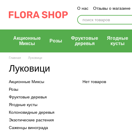
Перейти к основному контенту
О нас
Отзывы о магазине
Блог магазина
Публичн
Акционные
Фруктовые
Ягодные
Розы
Миксы
деревья
кусты
Главная
Луковици
Луковици
Акционные Миксы
Нет товаров
Розы
Фруктовые деревья
Ягодные кусты
Колоновидные деревья
Экзотические растения
Саженцы винограда