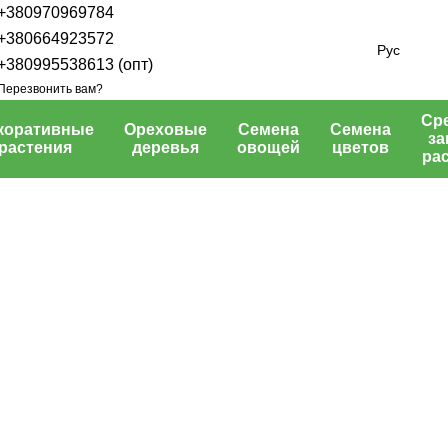
+380970969784
+380664923572
Рус
+380995538613 (опт)
Перезвонить вам?
Ср
коративные
Ореховые
Семена
Семена
з
растения
деревья
овощей
цветов
ра