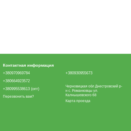
Контактная информация
+380970969784
+380930955673
+380664923572
Черновицкая обл Днестровский р-
+380995538613 (опт)
н с. Романковцы ул.
Калнышевского 68
Перезвонить вам?
Карта проезда