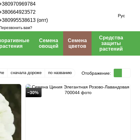
+380970969784
+380664923572
Рус
+380995538613 (опт)
Перезвонить вам?
Средства
коративные
Семена
Семена
защиты
растения
овощей
цветов
растений
ле
сначала дороже
по названию
Отображение:
−30%