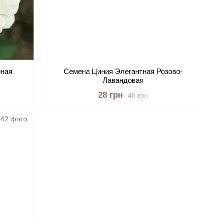
рная
Семена Циния Элегантная Розово-
Лавандовая
28 грн
40 грн