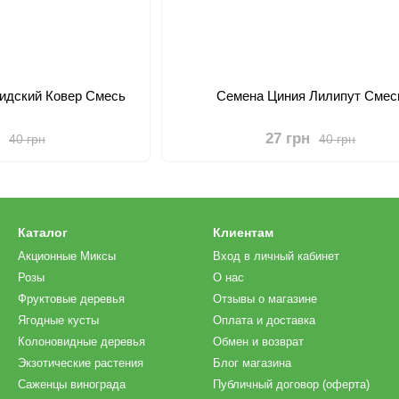
идский Ковер Смесь
Семена Циния Лилипут Смес
27 грн
40 грн
40 грн
Каталог
Клиентам
Акционные Миксы
Вход в личный кабинет
Розы
О нас
Фруктовые деревья
Отзывы о магазине
Ягодные кусты
Оплата и доставка
Колоновидные деревья
Обмен и возврат
Экзотические растения
Блог магазина
Саженцы винограда
Публичный договор (оферта)