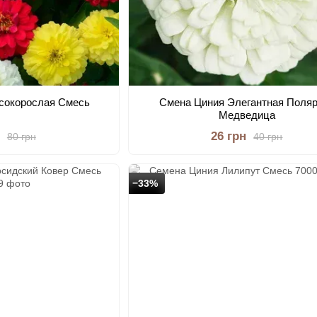
сокорослая Смесь
Смена Циния Элегантная Поля
Медведица
26 грн
80 грн
40 грн
−33%