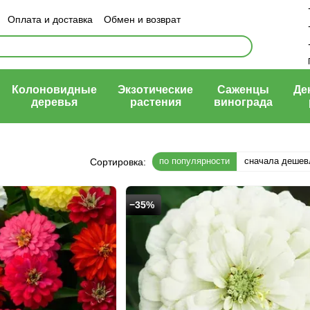
Оплата и доставка
Обмен и возврат
ый договор (оферта)
Колоновидные
Экзотические
Саженцы
Де
деревья
растения
винограда
по популярности
сначала дешев
Сортировка:
−35%