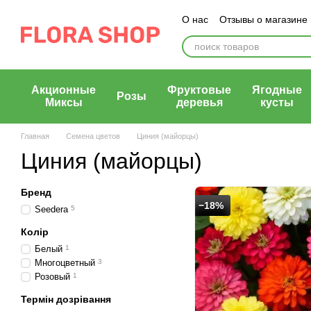
Перейти к основному контенту
О нас
Отзывы о магазине
Блог магазина
Публичн
Акционные
Фруктовые
Ягодные
Розы
Миксы
деревья
кусты
Главная
Семена цветов
Циния (майорцы)
Циния (майорцы)
Бренд
−18%
Seedera
5
Колір
Белый
1
Многоцветный
3
Розовый
1
Термін дозрівання