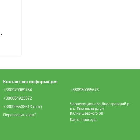
ь
Контактная информация
+380970969784
+380930955673
+380664923572
Черновицкая обл Днестровский р-
+380995538613 (опт)
н с. Романковцы ул.
Калнышевского 68
Перезвонить вам?
Карта проезда