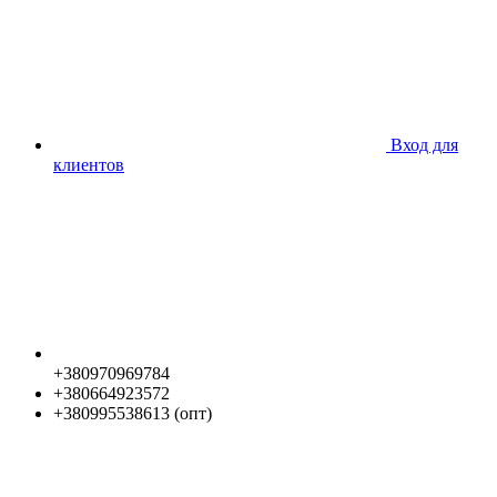
Вход для
клиентов
+380970969784
+380664923572
+380995538613 (опт)