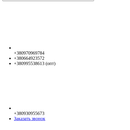
+380970969784
+380664923572
+380995538613 (опт)
+380930955673
Заказать звонок