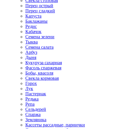
Свекла столовая
Перец острый
Перец сладкий
Капуста
Баклажаны
Редис
Кабачок
Семена зелени
Тыква
Семена салата
Арбуз
Дыня
Кукуруза сахарная
Фасоль спаржевая
Бобы, квасоля
Свекла кормовая
Горох
Лук
Пастернак
Редька
Репа
Сельдерей
Спаржа
Земляника
Кассеты рассадные, парнички