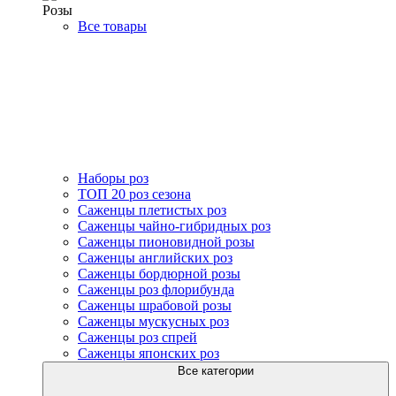
Розы
Все товары
Наборы роз
ТОП 20 роз сезона
Саженцы плетистых роз
Саженцы чайно-гибридных роз
Саженцы пионовидной розы
Саженцы английских роз
Саженцы бордюрной розы
Саженцы роз флорибунда
Саженцы шрабовой розы
Саженцы мускусных роз
Саженцы роз спрей
Саженцы японских роз
Все категории