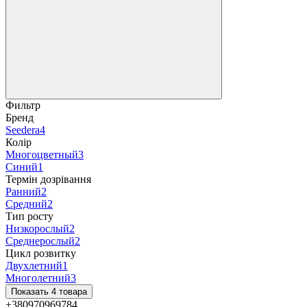
Фильтр
Бренд
Seedera
4
Колір
Многоцветный
3
Синий
1
Термін дозрівання
Ранний
2
Средний
2
Тип росту
Низкорослый
2
Среднерослый
2
Цикл розвитку
Двухлетний
1
Многолетний
3
Показать 4 товара
+380970969784