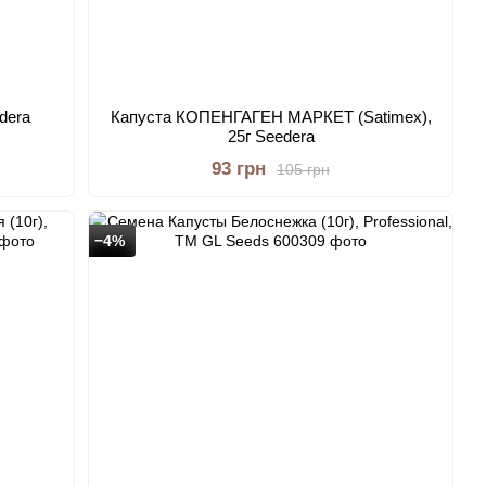
dera
Капуста КОПЕНГАГЕН МАРКЕТ (Satimex),
25г Seedera
93 грн
105 грн
−4%