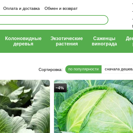
Оплата и доставка
Обмен и возврат
ый договор (оферта)
Колоновидные
Экзотические
Саженцы
Де
деревья
растения
винограда
по популярности
сначала дешев
Сортировка:
−4%