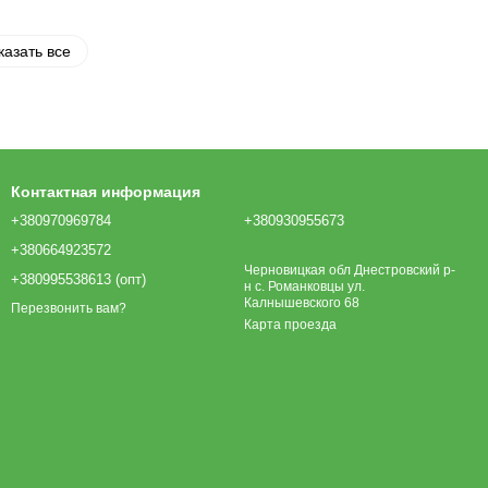
казать все
Контактная информация
+380970969784
+380930955673
+380664923572
Черновицкая обл Днестровский р-
+380995538613 (опт)
н с. Романковцы ул.
Калнышевского 68
Перезвонить вам?
Карта проезда