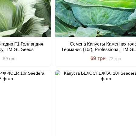
игадир F1 Голландия
Семена Капусты Каменная гол
bby, TM GL Seeds
Германия (10г), Professional, TM G
69 грн
69 грн
72 грн