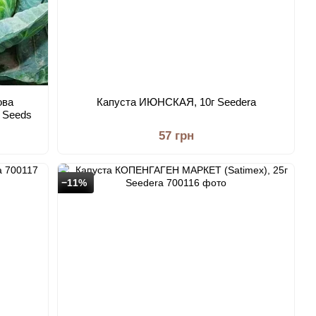
ова
Капуста ИЮНСКАЯ, 10г Seedera
L Seeds
57 грн
−11%