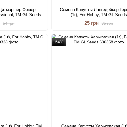
 Дитмаршер Фрюер
Семена Капусты Лангедейкер Гер
essional, TM GL Seeds
(1г), For Hobby, TM GL Seed
25 грн
54 грн
35 грн
−54%
а (1г), For Hobby, TM
Семена Капусты Харьковская (1г)