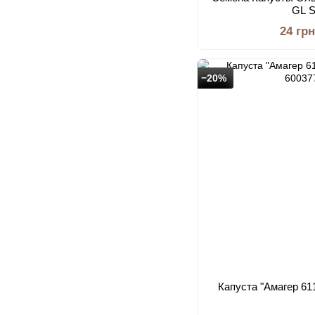
GL 
24 грн
−20%
Капуста "Амагер 61