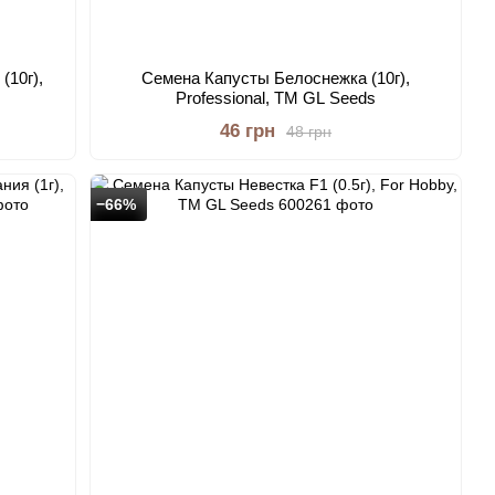
(10г),
Семена Капусты Белоснежка (10г),
Professional, TM GL Seeds
46 грн
48 грн
−66%