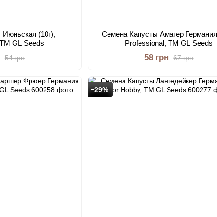
 Июньская (10г),
Семена Капусты Амагер Германия 
, TM GL Seeds
Professional, TM GL Seeds
58 грн
54 грн
67 грн
−29%