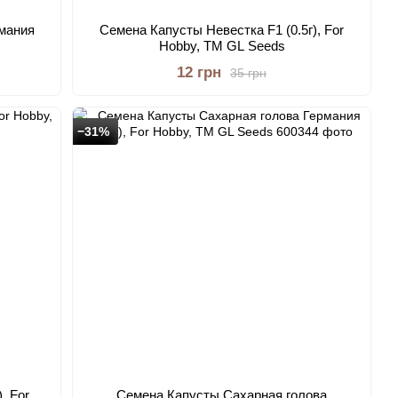
мания
Семена Капусты Невестка F1 (0.5г), For
s
Hobby, TM GL Seeds
12 грн
35 грн
−31%
, For
Семена Капусты Сахарная голова