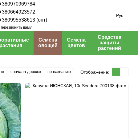
+380970969784
+380664923572
Рус
+380995538613 (опт)
Перезвонить вам?
Средства
коративные
Семена
Семена
защиты
растения
овощей
цветов
растений
ле
сначала дороже
по названию
Отображение: