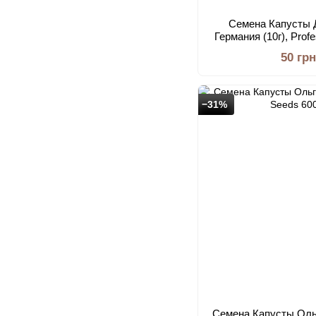
Семена Капусты
Германия (10г), Prof
50 грн
−31%
Семена Капусты Ольг