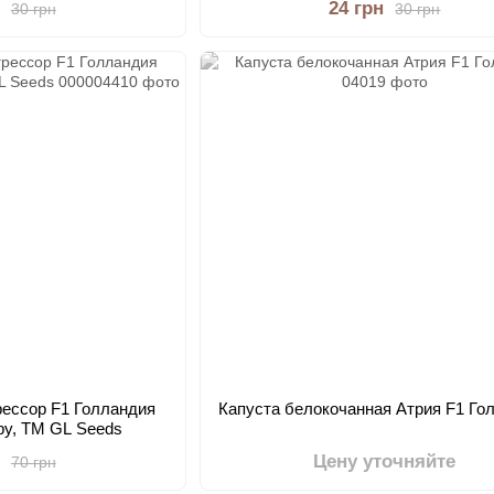
24 грн
30 грн
30 грн
рессор F1 Голландия
Капуста белокочанная Атрия F1 Го
bby, TM GL Seeds
Цену уточняйте
70 грн