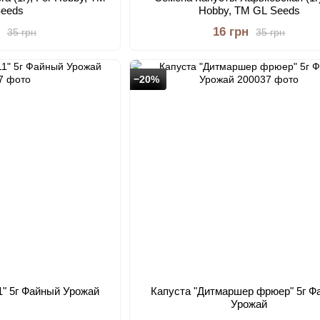
Seeds
Hobby, TM GL Seeds
16 грн
35 грн
35 грн
−20%
1" 5г Файный Урожай
Капуста "Дитмаршер фрюер" 5г Ф
Урожай