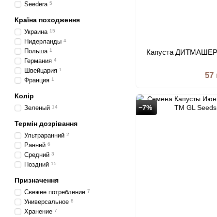
Seedera
5
Країна походження
Украина
15
Нидерланды
4
Польша
1
Капуста ДИТМАШЕР 
Германия
4
Швейцария
1
57
Франция
1
Колір
−7%
Зеленый
14
Термін дозрівання
Ультраранний
2
Ранний
6
Средний
3
Поздний
15
Призначення
Свежее потребление
7
Универсальное
8
Хранение
7