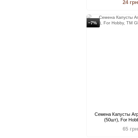
24 грн
−7%
Семена Капусты Аг
(50шт), For Ho
65 грн