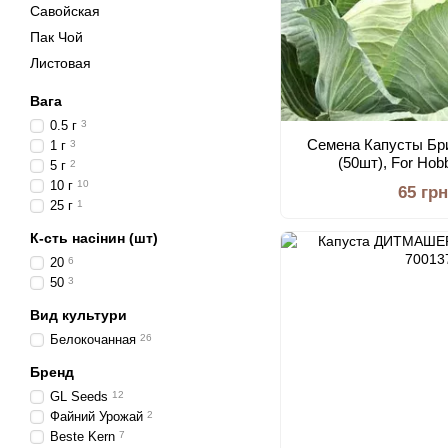
Савойская
Пак Чой
Листовая
Вага
0.5 г
3
Семена Капусты Бр
1 г
3
(50шт), For Ho
5 г
2
10 г
10
65 грн
25 г
1
К-сть насінин (шт)
20
6
50
3
Вид культури
Белокочанная
26
Бренд
GL Seeds
12
Файний Урожай
2
Beste Kern
7