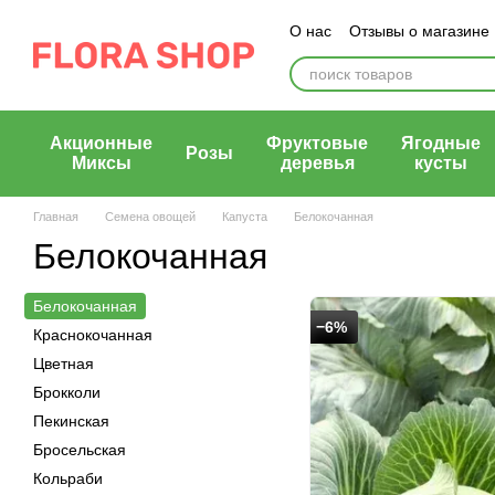
Перейти к основному контенту
О нас
Отзывы о магазине
Блог магазина
Публичн
Акционные
Фруктовые
Ягодные
Розы
Миксы
деревья
кусты
Главная
Семена овощей
Капуста
Белокочанная
Белокочанная
Белокочанная
−6%
Краснокочанная
Цветная
Брокколи
Пекинская
Бросельская
Кольраби