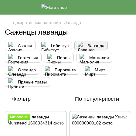
Декоративные растения
Лаванда
Саженцы лаванды
Азалия
Гибискус
Лаванда
Гортензия
Пионы
Магнолия
Олеандр
Пироканта
Мирт
Пряные травы
Фильтр
По популярности
Хит сезона