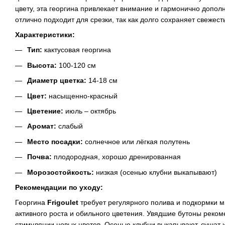
цвету, эта георгина привлекает внимание и гармонично допол
отлично подходит для срезки, так как долго сохраняет свежесть
Характеристики:
Тип:
кактусовая георгина
Высота:
100-120 см
Диаметр цветка:
14-18 см
Цвет:
насыщенно-красный
Цветение:
июль – октябрь
Аромат:
слабый
Место посадки:
солнечное или лёгкая полутень
Почва:
плодородная, хорошо дренированная
Морозостойкость:
низкая (осенью клубни выкапывают)
Рекомендации по уходу:
Георгина
Frigoulet
требует регулярного полива и подкормки
активного роста и обильного цветения. Увядшие бутоны реком
стимуляции новых цветов. Осенью клубни выкапывают, сушат 