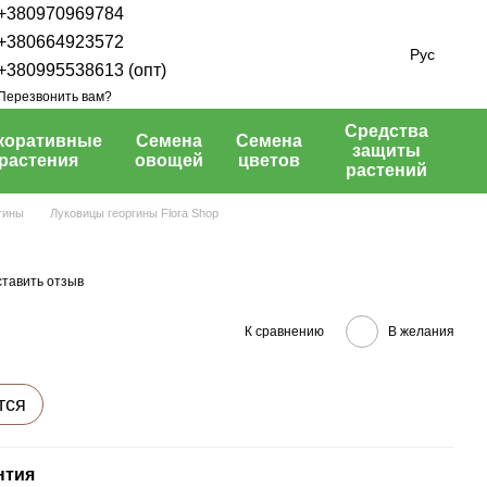
+380970969784
+380664923572
Рус
+380995538613 (опт)
Перезвонить вам?
Средства
коративные
Семена
Семена
защиты
растения
овощей
цветов
растений
гины
Луковицы георгины Flora Shop
тавить отзыв
К сравнению
В желания
тся
нтия