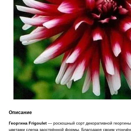
Описание
Георгина Frigoulet
— роскошный сорт декоративной георгины
цветами слегка заострённой формы. Благодаря своим утонч