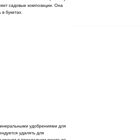
няет садовые композиции. Она
 в букетах.
 минеральными удобрениями для
ендуется удалять для
и хранят в прохладном месте до