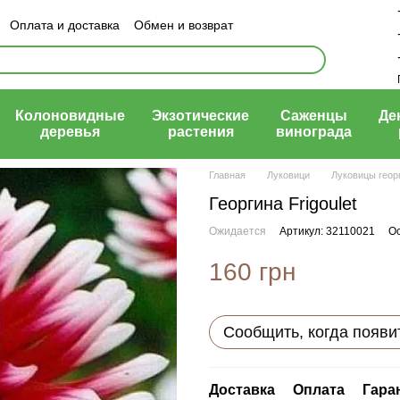
Оплата и доставка
Обмен и возврат
ый договор (оферта)
Колоновидные
Экзотические
Саженцы
Де
деревья
растения
винограда
Главная
Луковици
Луковицы геор
Георгина Frigoulet
Ожидается
Артикул: 32110021
Ос
160 грн
Сообщить, когда появи
Доставка
Оплата
Гара