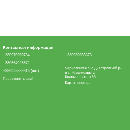
Контактная информация
+380970969784
+380930955673
+380664923572
Черновицкая обл Днестровский р-
+380995538613 (опт)
н с. Романковцы ул.
Калнышевского 68
Перезвонить вам?
Карта проезда