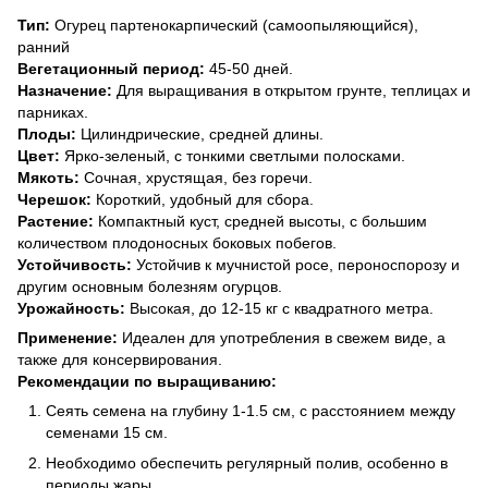
Тип:
Огурец партенокарпический (самоопыляющийся),
ранний
Вегетационный период:
45-50 дней.
Назначение:
Для выращивания в открытом грунте, теплицах и
парниках.
Плоды:
Цилиндрические, средней длины.
Цвет:
Ярко-зеленый, с тонкими светлыми полосками.
Мякоть:
Сочная, хрустящая, без горечи.
Черешок:
Короткий, удобный для сбора.
Растение:
Компактный куст, средней высоты, с большим
количеством плодоносных боковых побегов.
Устойчивость:
Устойчив к мучнистой росе, пероноспорозу и
другим основным болезням огурцов.
Урожайность:
Высокая, до 12-15 кг с квадратного метра.
Применение:
Идеален для употребления в свежем виде, а
также для консервирования.
Рекомендации по выращиванию:
Сеять семена на глубину 1-1.5 см, с расстоянием между
семенами 15 см.
Необходимо обеспечить регулярный полив, особенно в
периоды жары.