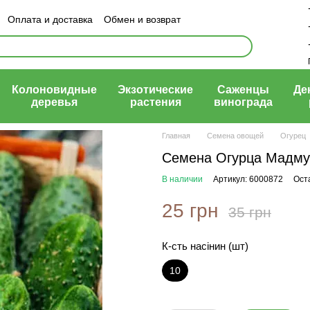
Оплата и доставка
Обмен и возврат
ый договор (оферта)
Колоновидные
Экзотические
Саженцы
Де
деревья
растения
винограда
Главная
Семена овощей
Огурец
Семена Огурца Мадмуа
В наличии
Артикул: 6000872
Ост
25 грн
35 грн
К-сть насінин (шт)
10