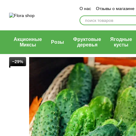
Перейти к основному контенту
О нас
Отзывы о магазине
Блог магазина
Публичн
Акционные
Фруктовые
Ягодные
Розы
Миксы
деревья
кусты
−29%