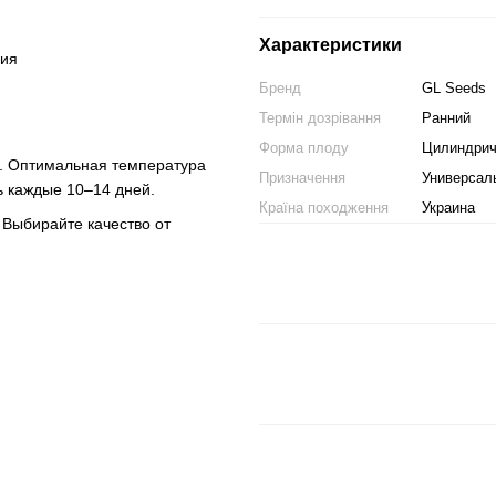
и
Характеристики
ния
Бренд
GL Seeds
Термін дозрівання
Ранний
Форма плоду
Цилиндрич
ы. Оптимальная температура
Призначення
Универсал
ь каждые 10–14 дней.
Країна походження
Украина
Выбирайте качество от