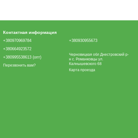
Контактная информация
+380970969784
+380930955673
+380664923572
Черновицкая обл Днестровский р-
+380995538613 (опт)
н с. Романковцы ул.
Калнышевского 68
Перезвонить вам?
Карта проезда