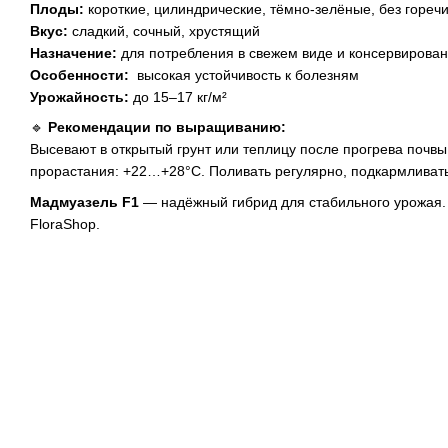
Плоды:
короткие, цилиндрические, тёмно-зелёные, без гореч
Вкус:
сладкий, сочный, хрустящий
Назначение:
для потребления в свежем виде и консервирова
Особенности:
высокая устойчивость к болезням
Урожайность:
до 15–17 кг/м²
🔹
Рекомендации по выращиванию:
Высевают в открытый грунт или теплицу после прогрева почв
прорастания: +22…+28°C. Поливать регулярно, подкармливат
Мадмуазель F1
— надёжный гибрид для стабильного урожая. 
FloraShop.