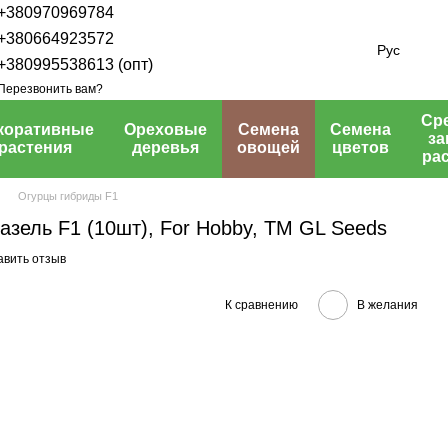
+380970969784
+380664923572
Рус
+380995538613 (опт)
Перезвонить вам?
Ср
коративные
Ореховые
Семена
Семена
з
растения
деревья
овощей
цветов
ра
Огурцы гибриды F1
зель F1 (10шт), For Hobby, TM GL Seeds
авить отзыв
К сравнению
В желания