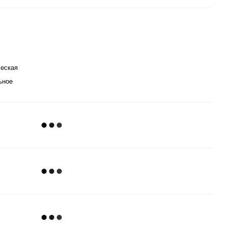
еская
ьное