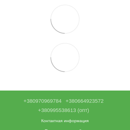
+380970969784
+380664923572
+380995538613 (опт)
Контактная информация