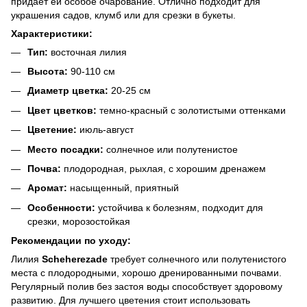
придает ей особое очарование. Отлично подходит для
украшения садов, клумб или для срезки в букеты.
Характеристики:
Тип:
восточная лилия
Высота:
90-110 см
Диаметр цветка:
20-25 см
Цвет цветков:
темно-красный с золотистыми оттенками
Цветение:
июль-август
Место посадки:
солнечное или полутенистое
Почва:
плодородная, рыхлая, с хорошим дренажем
Аромат:
насыщенный, приятный
Особенности:
устойчива к болезням, подходит для
срезки, морозостойкая
Рекомендации по уходу:
Лилия
Scheherezade
требует солнечного или полутенистого
места с плодородными, хорошо дренированными почвами.
Регулярный полив без застоя воды способствует здоровому
развитию. Для лучшего цветения стоит использовать